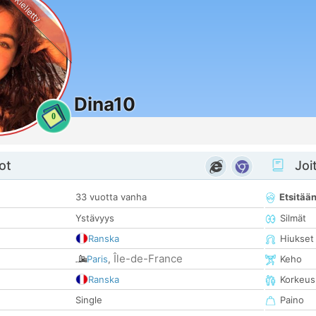
Kielletty
Dina10
0
ot
Joit
33 vuotta vanha
Etsitää
Ystävyys
Silmät
Ranska
Hiukset
Île-de-France
Paris
,
Keho
Ranska
Korkeus
Single
Paino