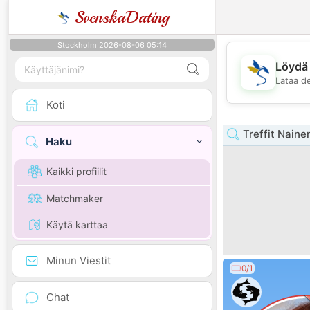
SvenskaDating
Stockholm 2026-08-06 05:14
Löydä 
Lataa d
Koti
Treffit Naine
Haku
Kaikki profiilit
Matchmaker
Käytä karttaa
Minun Viestit
0/1
Chat