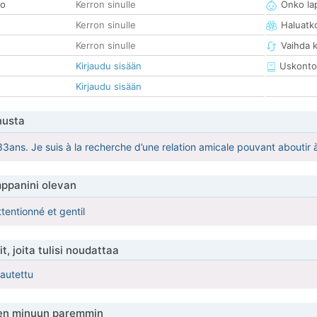
so
Kerron sinulle
Onko la
Kerron sinulle
Haluatk
Kerron sinulle
Vaihda 
Kirjaudu sisään
Uskonto
Kirjaudu sisään
nusta
i 33ans. Je suis à la recherche d’une relation amicale pouvant aboutir
ppanini olevan
tentionné et gentil
t, joita tulisi noudattaa
kautettu
en minuun paremmin