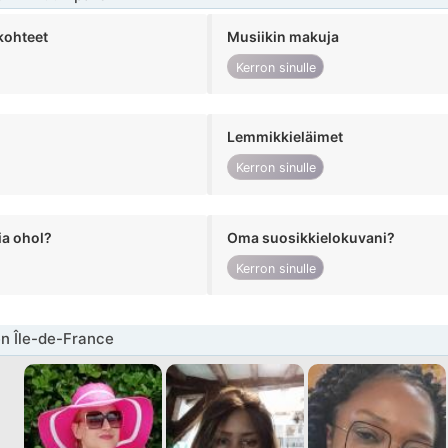
kohteet
Musiikin makuja
Kerron sinulle
Lemmikkieläimet
Kerron sinulle
ia ohol?
Oma suosikkielokuvani?
Kerron sinulle
en Île-de-France