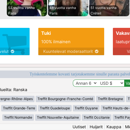
53 vuotta vanha
48 vuotta vanha
51 vuotta vanha
Paris
Paris
Créteil
Tuki
Vakav
100% ilmainen
laatupro
lvelut
Kuuntelevat moderaattorit
V
Työskentelemme kovasti tarjotaksemme sinulle parasta palvelu
lueilta: Ranska
uvergne-Rhône-Alpes
Treffit Bourgogne-Franche-Comté
Treffit Bretagne
T
Treffit Grande-Terre
Treffit Guadeloupe
Treffit Guyane
Treffit Hauts-de
Treffit Normandie
Treffit Nouvelle-Aquitaine
Treffit Occitanie
Treffit Pa
Uutiset
|
Huijarit
|
Kauppa
|
Mi