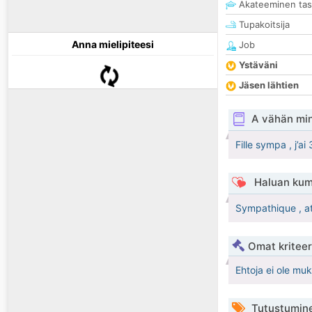
Akateeminen ta
Tupakoitsija
Anna mielipiteesi
Job
Ystäväni
Jäsen lähtien
A vähän mi
Fille sympa , j’a
Haluan kum
Sympathique , at
Omat kriteeri
Ehtoja ei ole mu
Tutustumin