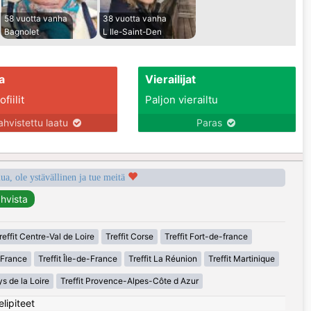
58 vuotta vanha
38 vuotta vanha
Bagnolet
L Ile-Saint-Den
a
Vierailijat
fiilit
Paljon vierailtu
ahvistettu laatu
Paras
a, ole ystävällinen ja tue meitä
reffit Centre-Val de Loire
Treffit Corse
Treffit Fort-de-france
-France
Treffit Île-de-France
Treffit La Réunion
Treffit Martinique
ys de la Loire
Treffit Provence-Alpes-Côte d Azur
elipiteet