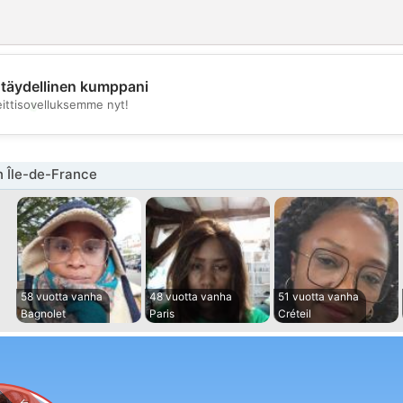
täydellinen kumppani
💖
eittisovelluksemme nyt!
💕
n Île-de-France
58 vuotta vanha
48 vuotta vanha
51 vuotta vanha
Bagnolet
Paris
Créteil