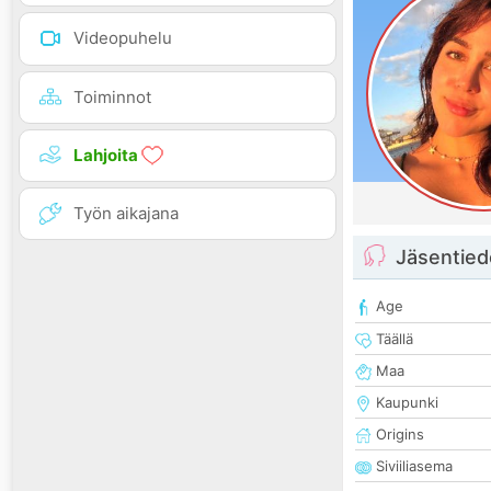
Videopuhelu
Toiminnot
Lahjoita
Työn aikajana
Jäsentied
Age
Täällä
Maa
Kaupunki
Origins
Siviiliasema