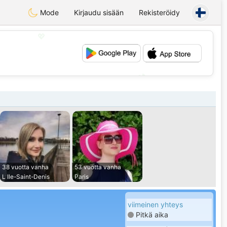
Mode
Kirjaudu sisään
Rekisteröidy
💖
💕
38 vuotta vanha
53 vuotta vanha
L Ile-Saint-Denis
Paris
viimeinen yhteys
Pitkä aika