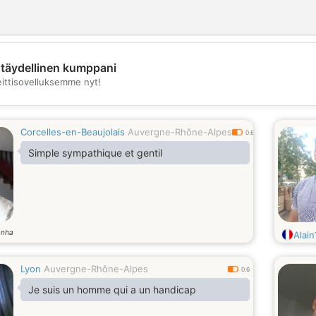
täydellinen kumppani
💖
eittisovelluksemme nyt!
💕
Corcelles-en-Beaujolais
Auvergne-Rhône-Alpes
0.6
Simple sympathique et gentil
anha
Alain
Lyon
Auvergne-Rhône-Alpes
0.6
Je suis un homme qui a un handicap