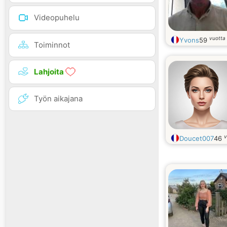
Videopuhelu
vuotta
Yvons
59
Toiminnot
Lahjoita
Työn aikajana
v
Doucet007
46