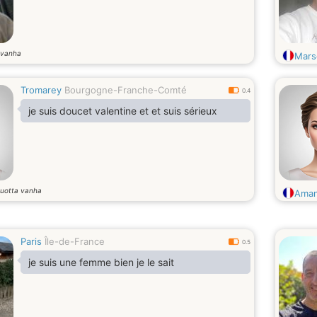
 vanha
Mars
Tromarey
Bourgogne-Franche-Comté
0.4
je suis doucet valentine et et suis sérieux
uotta vanha
Aman
Paris
Île-de-France
0.5
je suis une femme bien je le sait