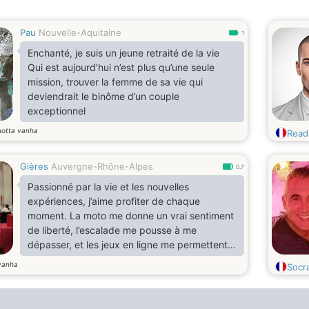
Pau
Nouvelle-Aquitaine
1
Enchanté, je suis un jeune retraité de la vie
Qui est aujourd’hui n’est plus qu’une seule
mission, trouver la femme de sa vie qui
deviendrait le binôme d’un couple
exceptionnel
uotta vanha
Read
Gières
Auvergne-Rhône-Alpes
0.7
Passionné par la vie et les nouvelles
expériences, j’aime profiter de chaque
moment. La moto me donne un vrai sentiment
de liberté, l’escalade me pousse à me
dépasser, et les jeux en ligne me permettent
de me détendre tout en relevant des défis.
vanha
Socr
J’adore aussi cuisiner — tester de nouvelles
recettes et partager un bon repas, c’est pour
moi un vrai plaisir. Je suis quelqu’un qui aime