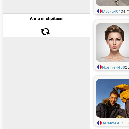
v
Maeva404
34
Anna mielipiteesi
Noemie4468
2
JeremyLeFr...