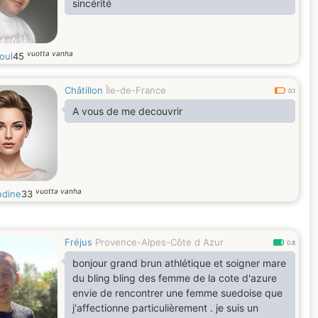
sincérité
vuotta vanha
oul
45
Châtillon
Île-de-France
0.1
A vous de me decouvrir
vuotta vanha
dine
33
Fréjus
Provence-Alpes-Côte d Azur
0.8
bonjour grand brun athlétique et soigner mare
du bling bling des femme de la cote d'azure
envie de rencontrer une femme suedoise que
j'affectionne particulièrement . je suis un