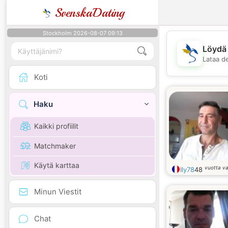
SvenskaDating
Stockholm 2026-08-07 09:13
Löydä 
Lataa d
Koti
Haku
Kaikki profiilit
Matchmaker
Käytä karttaa
vuotta v
Ily78
48
Minun Viestit
Chat