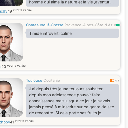
homme qui aime la nature et la vie ,aventurier
et tres joueur j'ai toujours éà ans dans ma tête
vuotta vanha
ic83
49
lol . je vie dans ma maison dans un petit
village qui a enormément de charme les
Chateauneuf-Grasse
Provence-Alpes-Côte d Azur
adrets de l'esterel avec ma fille a mi temps qui
0.7
a bientôt 17 ans passionné dans tout ce que
Timide introverti calme
j'entrepent un chienne et un chat a bientôt
pour
vuotta vanha
d
20
Toulouse
Occitanie
0.3
J’ai depuis très jeune toujours souhaiter
depuis mon adolescence pouvoir faire
connaissance mais jusqu’à ce jour je n’avais
jamais pensé à m’inscrire sur ce genre de site
de rencontre. Si cela porte ses fruits je
remercierai chatgpt pour m’avoir recommandé
vuotta vanha
chboy
41
ce site 🥰 Since I was very young, I have