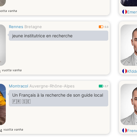
uotta vanha
Emer
Rennes
Bretagne
0.3
jeune institutrice en recherche
vuotta vanha
8
Kfdd
Montracol
Auvergne-Rhône-Alpes
0.7
Un Français à la recherche de son guide local
🇫🇷 🇸🇪
vuotta vanha
34
Fren