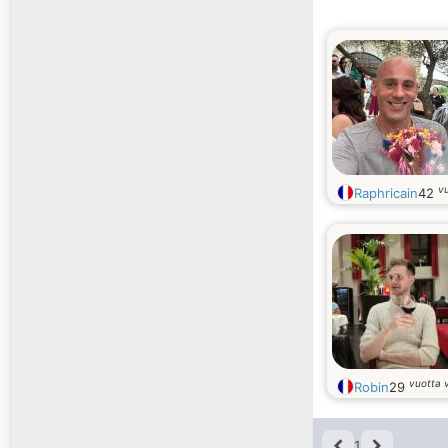
v
Raphricain
42
vuotta 
Robin
29
1