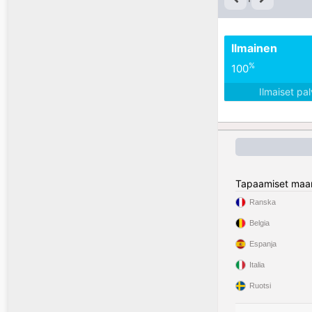
Ilmainen
%
100
Ilmaiset pa
Tapaamiset maa
Ranska
Belgia
Espanja
Italia
Ruotsi