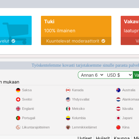
la discussion, les échanges sincères et
découvrir d’autres cultures. Je cherche une
femme ouverte d’esprit, avec
Tuki
Vakav
100% ilmainen
laatupro
lvelut
Kuuntelevat moderaattorit
V
Työskentelemme kovasti tarjotaksemme sinulle parasta palvelu
n mukaan
Saksa
Kanada
Australia
Sveitsi
Yhdysvallat
Alankomaa
Englanti
Meksiko
Itävalta
Portugali
Kolumbia
Japani
Liikuntarajoitteinen
Lemmikkieläimet
Kiina
Uutiset
|
Huijarit
|
Kauppa
|
Mi