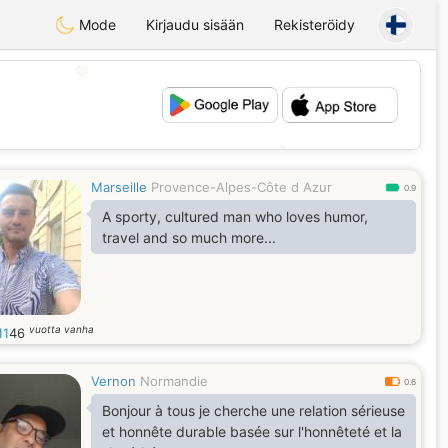
Mode
Kirjaudu sisään
Rekisteröidy
💖
💕
Marseille
Provence-Alpes-Côte d Azur
0.9
A sporty, cultured man who loves humor,
travel and so much more...
vuotta vanha
11
46
Vernon
Normandie
0.6
Bonjour à tous je cherche une relation sérieuse
et honnête durable basée sur l'honnêteté et la