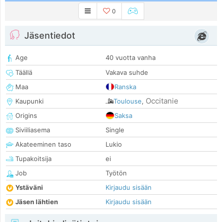
0
Jäsentiedot
Age
40 vuotta vanha
Täällä
Vakava suhde
Maa
Ranska
Occitanie
Kaupunki
Toulouse
,
Origins
Saksa
Siviiliasema
Single
Akateeminen taso
Lukio
Tupakoitsija
ei
Job
Työtön
Ystäväni
Kirjaudu sisään
Jäsen lähtien
Kirjaudu sisään