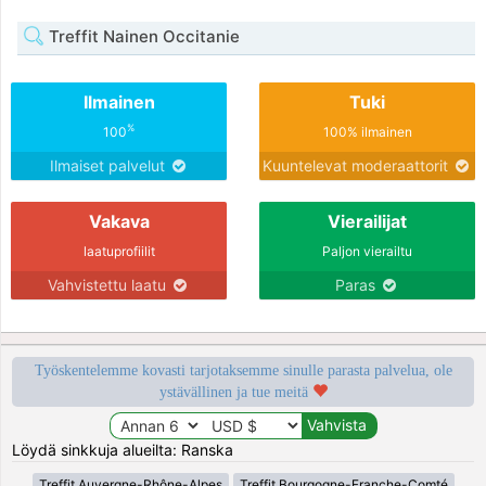
Treffit Nainen Occitanie
Ilmainen
Tuki
%
100
100% ilmainen
Ilmaiset palvelut
Kuuntelevat moderaattorit
Vakava
Vierailijat
laatuprofiilit
Paljon vierailtu
Vahvistettu laatu
Paras
Työskentelemme kovasti tarjotaksemme sinulle parasta palvelua, ole
ystävällinen ja tue meitä
Löydä sinkkuja alueilta: Ranska
Treffit Auvergne-Rhône-Alpes
Treffit Bourgogne-Franche-Comté