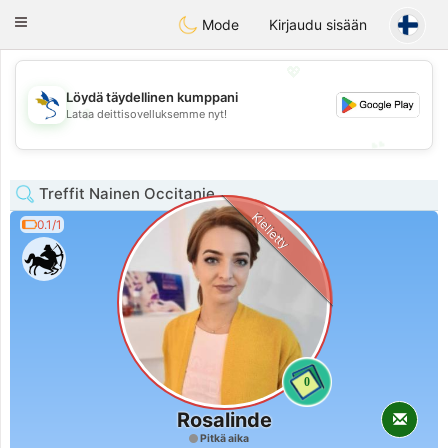
SvenskaDating
Toggle
Mode
Kirjaudu sisään
navigation
💖
Löydä täydellinen kumppani
💖
Lataa deittisovelluksemme nyt!
💕
💕
Treffit Nainen Occitanie
Kielletty
0.1/1
0
Rosalinde
Pitkä aika