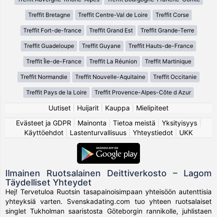
Treffit Bretagne
Treffit Centre-Val de Loire
Treffit Corse
Treffit Fort-de-france
Treffit Grand Est
Treffit Grande-Terre
Treffit Guadeloupe
Treffit Guyane
Treffit Hauts-de-France
Treffit Île-de-France
Treffit La Réunion
Treffit Martinique
Treffit Normandie
Treffit Nouvelle-Aquitaine
Treffit Occitanie
Treffit Pays de la Loire
Treffit Provence-Alpes-Côte d Azur
Uutiset
|
Huijarit
|
Kauppa
|
Mielipiteet
Evästeet ja GDPR
|
Mainonta
|
Tietoa meistä
|
Yksityisyys
|
Käyttöehdot
|
Lastenturvallisuus
|
Yhteystiedot
|
UKK
Ilmainen Ruotsalainen Deittiverkosto – Lagom
Täydelliset Yhteydet
Hej! Tervetuloa Ruotsin tasapainoisimpaan yhteisöön autenttisia
yhteyksiä varten. Svenskadating.com tuo yhteen ruotsalaiset
singlet Tukholman saaristosta Göteborgin rannikolle, juhlistaen