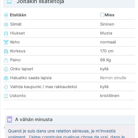
Joitakin lisätietoja
Etsitään
Mies
Silmät
Sininen
Hiukset
Musta
Keho
normaali
Korkeus
170 cm
Paino
68 Kg
Onko lapset
kyllä
Haluatko saada lapsia
Kerron sinulle
Vaihda kaupunki / maa rakkaudeksi
kyllä
Uskonto
kristillinen
A vähän minusta
Quand je suis dans une relation sérieuse, je m’investis
vraiment. J’aime construire quelque chose de vrai, dans le