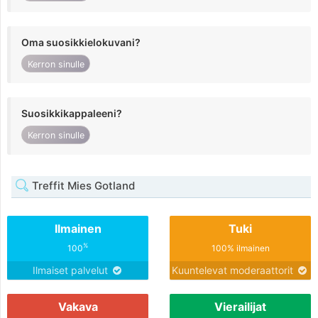
Oma suosikkielokuvani?
Kerron sinulle
Suosikkikappaleeni?
Kerron sinulle
Treffit Mies Gotland
Ilmainen
Tuki
%
100
100% ilmainen
Ilmaiset palvelut
Kuuntelevat moderaattorit
Vakava
Vierailijat