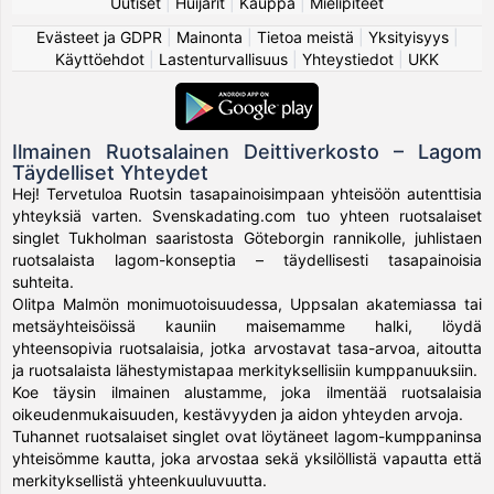
Uutiset
|
Huijarit
|
Kauppa
|
Mielipiteet
Evästeet ja GDPR
|
Mainonta
|
Tietoa meistä
|
Yksityisyys
|
Käyttöehdot
|
Lastenturvallisuus
|
Yhteystiedot
|
UKK
Ilmainen Ruotsalainen Deittiverkosto – Lagom
Täydelliset Yhteydet
Hej! Tervetuloa Ruotsin tasapainoisimpaan yhteisöön autenttisia
yhteyksiä varten. Svenskadating.com tuo yhteen ruotsalaiset
singlet Tukholman saaristosta Göteborgin rannikolle, juhlistaen
ruotsalaista lagom-konseptia – täydellisesti tasapainoisia
suhteita.
Olitpa Malmön monimuotoisuudessa, Uppsalan akatemiassa tai
metsäyhteisöissä kauniin maisemamme halki, löydä
yhteensopivia ruotsalaisia, jotka arvostavat tasa-arvoa, aitoutta
ja ruotsalaista lähestymistapaa merkityksellisiin kumppanuuksiin.
Koe täysin ilmainen alustamme, joka ilmentää ruotsalaisia
oikeudenmukaisuuden, kestävyyden ja aidon yhteyden arvoja.
Tuhannet ruotsalaiset singlet ovat löytäneet lagom-kumppaninsa
yhteisömme kautta, joka arvostaa sekä yksilöllistä vapautta että
merkityksellistä yhteenkuuluvuutta.