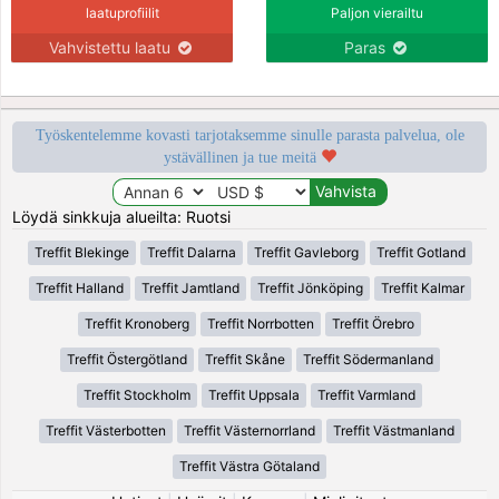
laatuprofiilit
Paljon vierailtu
Vahvistettu laatu
Paras
Työskentelemme kovasti tarjotaksemme sinulle parasta palvelua, ole
ystävällinen ja tue meitä
Löydä sinkkuja alueilta: Ruotsi
Treffit Blekinge
Treffit Dalarna
Treffit Gavleborg
Treffit Gotland
Treffit Halland
Treffit Jamtland
Treffit Jönköping
Treffit Kalmar
Treffit Kronoberg
Treffit Norrbotten
Treffit Örebro
Treffit Östergötland
Treffit Skåne
Treffit Södermanland
Treffit Stockholm
Treffit Uppsala
Treffit Varmland
Treffit Västerbotten
Treffit Västernorrland
Treffit Västmanland
Treffit Västra Götaland