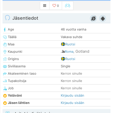
0
Jäsentiedot
Age
46 vuotta vanha
Täällä
Vakava suhde
Maa
Ruotsi
Gotland
Kaupunki
Roma
,
Origins
Ruotsi
Siviiliasema
Single
Akateeminen taso
Kerron sinulle
Tupakoitsija
Kerron sinulle
Job
Kerron sinulle
Ystäväni
Kirjaudu sisään
Jäsen lähtien
Kirjaudu sisään