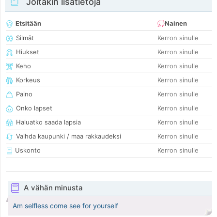
Joitakin lisätietoja
Etsitään
Nainen
Silmät
Kerron sinulle
Hiukset
Kerron sinulle
Keho
Kerron sinulle
Korkeus
Kerron sinulle
Paino
Kerron sinulle
Onko lapset
Kerron sinulle
Haluatko saada lapsia
Kerron sinulle
Vaihda kaupunki / maa rakkaudeksi
Kerron sinulle
Uskonto
Kerron sinulle
A vähän minusta
Am selfless come see for yourself