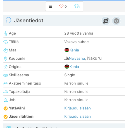
0
Jäsentiedot
Age
28 vuotta vanha
Täällä
Vakava suhde
Maa
Kenia
Nakuru
Kaupunki
Naivasha
,
Origins
Kenia
Siviiliasema
Single
Akateeminen taso
Kerron sinulle
Tupakoitsija
Kerron sinulle
Job
Kerron sinulle
Ystäväni
Kirjaudu sisään
Jäsen lähtien
Kirjaudu sisään