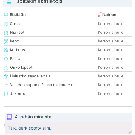
Joitakin lisätietoja
Etsitään
Nainen
Silmät
Kerron sinulle
Hiukset
Kerron sinulle
Keho
Kerron sinulle
Korkeus
Kerron sinulle
Paino
Kerron sinulle
Onko lapset
Kerron sinulle
Haluatko saada lapsia
Kerron sinulle
Vaihda kaupunki / maa rakkaudeksi
Kerron sinulle
Uskonto
Kerron sinulle
A vähän minusta
Talk, dark,sporty slim,