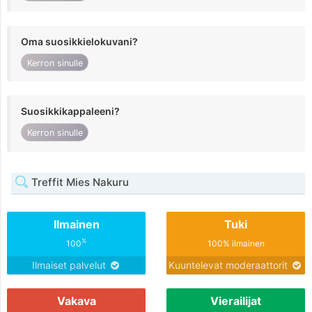
Oma suosikkielokuvani?
Kerron sinulle
Suosikkikappaleeni?
Kerron sinulle
Treffit Mies Nakuru
Ilmainen
Tuki
%
100
100% ilmainen
Ilmaiset palvelut
Kuuntelevat moderaattorit
Vakava
Vierailijat