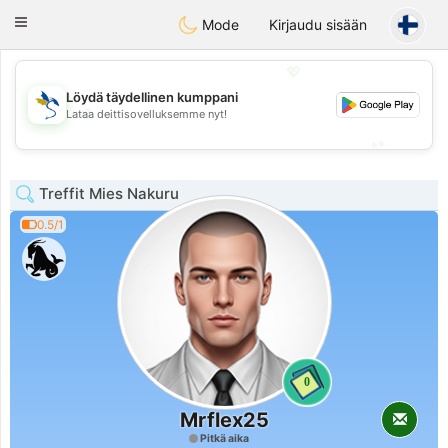
SvenskaDating
Toggle
Mode
Kirjaudu sisään
navigation
💖
Löydä täydellinen kumppani
💖
Lataa deittisovelluksemme nyt!
💕
💕
Treffit Mies Nakuru
0.5/1
0
Mrflex25
Pitkä aika