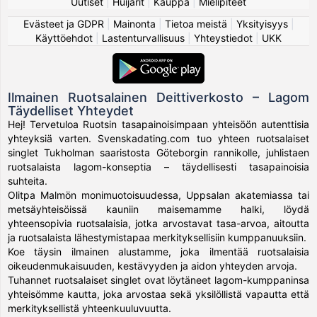
Uutiset
|
Huijarit
|
Kauppa
|
Mielipiteet
Evästeet ja GDPR
|
Mainonta
|
Tietoa meistä
|
Yksityisyys
|
Käyttöehdot
|
Lastenturvallisuus
|
Yhteystiedot
|
UKK
Ilmainen Ruotsalainen Deittiverkosto – Lagom
Täydelliset Yhteydet
Hej! Tervetuloa Ruotsin tasapainoisimpaan yhteisöön autenttisia
yhteyksiä varten. Svenskadating.com tuo yhteen ruotsalaiset
singlet Tukholman saaristosta Göteborgin rannikolle, juhlistaen
ruotsalaista lagom-konseptia – täydellisesti tasapainoisia
suhteita.
Olitpa Malmön monimuotoisuudessa, Uppsalan akatemiassa tai
metsäyhteisöissä kauniin maisemamme halki, löydä
yhteensopivia ruotsalaisia, jotka arvostavat tasa-arvoa, aitoutta
ja ruotsalaista lähestymistapaa merkityksellisiin kumppanuuksiin.
Koe täysin ilmainen alustamme, joka ilmentää ruotsalaisia
oikeudenmukaisuuden, kestävyyden ja aidon yhteyden arvoja.
Tuhannet ruotsalaiset singlet ovat löytäneet lagom-kumppaninsa
yhteisömme kautta, joka arvostaa sekä yksilöllistä vapautta että
merkityksellistä yhteenkuuluvuutta.