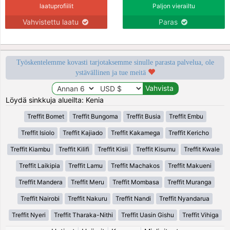
laatuprofiilit
Paljon vierailtu
Vahvistettu laatu
Paras
Työskentelemme kovasti tarjotaksemme sinulle parasta palvelua, ole
ystävällinen ja tue meitä
Löydä sinkkuja alueilta: Kenia
Treffit Bomet
Treffit Bungoma
Treffit Busia
Treffit Embu
Treffit Isiolo
Treffit Kajiado
Treffit Kakamega
Treffit Kericho
Treffit Kiambu
Treffit Kilifi
Treffit Kisii
Treffit Kisumu
Treffit Kwale
Treffit Laikipia
Treffit Lamu
Treffit Machakos
Treffit Makueni
Treffit Mandera
Treffit Meru
Treffit Mombasa
Treffit Muranga
Treffit Nairobi
Treffit Nakuru
Treffit Nandi
Treffit Nyandarua
Treffit Nyeri
Treffit Tharaka-Nithi
Treffit Uasin Gishu
Treffit Vihiga