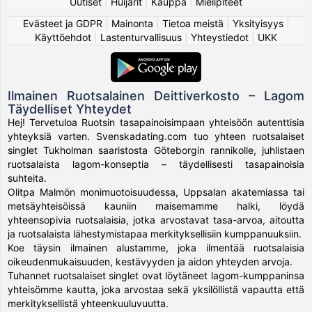
Uutiset
|
Huijarit
|
Kauppa
|
Mielipiteet
Evästeet ja GDPR
|
Mainonta
|
Tietoa meistä
|
Yksityisyys
|
Käyttöehdot
|
Lastenturvallisuus
|
Yhteystiedot
|
UKK
Ilmainen Ruotsalainen Deittiverkosto – Lagom
Täydelliset Yhteydet
Hej! Tervetuloa Ruotsin tasapainoisimpaan yhteisöön autenttisia
yhteyksiä varten. Svenskadating.com tuo yhteen ruotsalaiset
singlet Tukholman saaristosta Göteborgin rannikolle, juhlistaen
ruotsalaista lagom-konseptia – täydellisesti tasapainoisia
suhteita.
Olitpa Malmön monimuotoisuudessa, Uppsalan akatemiassa tai
metsäyhteisöissä kauniin maisemamme halki, löydä
yhteensopivia ruotsalaisia, jotka arvostavat tasa-arvoa, aitoutta
ja ruotsalaista lähestymistapaa merkityksellisiin kumppanuuksiin.
Koe täysin ilmainen alustamme, joka ilmentää ruotsalaisia
oikeudenmukaisuuden, kestävyyden ja aidon yhteyden arvoja.
Tuhannet ruotsalaiset singlet ovat löytäneet lagom-kumppaninsa
yhteisömme kautta, joka arvostaa sekä yksilöllistä vapautta että
merkityksellistä yhteenkuuluvuutta.