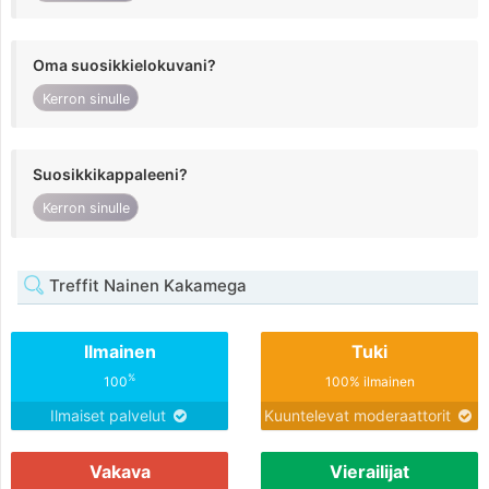
Oma suosikkielokuvani?
Kerron sinulle
Suosikkikappaleeni?
Kerron sinulle
Treffit Nainen Kakamega
Ilmainen
Tuki
%
100
100% ilmainen
Ilmaiset palvelut
Kuuntelevat moderaattorit
Vakava
Vierailijat