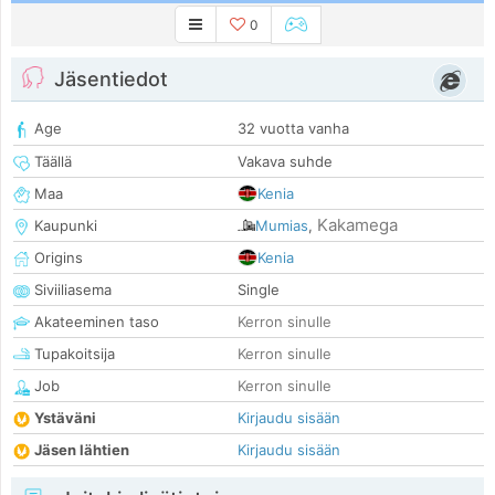
0
Jäsentiedot
Age
32 vuotta vanha
Täällä
Vakava suhde
Maa
Kenia
Kakamega
Kaupunki
Mumias
,
Origins
Kenia
Siviiliasema
Single
Akateeminen taso
Kerron sinulle
Tupakoitsija
Kerron sinulle
Job
Kerron sinulle
Ystäväni
Kirjaudu sisään
Jäsen lähtien
Kirjaudu sisään