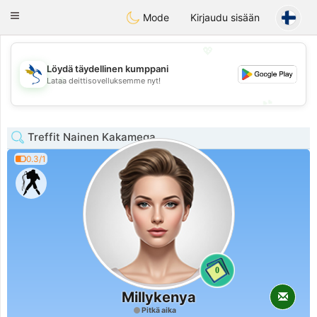
SvenskaDating
Toggle
Mode
Kirjaudu sisään
navigation
💖
Löydä täydellinen kumppani
💖
Lataa deittisovelluksemme nyt!
💕
💕
Treffit Nainen Kakamega
0.3/1
0
Millykenya
Pitkä aika