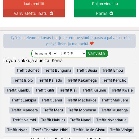
laatuprofiilit
Paljon vierailtu
Vahvistettu laatu
Paras
Työskentelemme kovasti tarjotaksemme sinulle parasta palvelua, ole
ystävällinen ja tue meitä
Löydä sinkkuja alueilta: Kenia
Treffit Bomet
Treffit Bungoma
Treffit Busia
Treffit Embu
Treffit Isiolo
Treffit Kajiado
Treffit Kakamega
Treffit Kericho
Treffit Kiambu
Treffit Kilifi
Treffit Kisii
Treffit Kisumu
Treffit Kwale
Treffit Laikipia
Treffit Lamu
Treffit Machakos
Treffit Makueni
Treffit Mandera
Treffit Meru
Treffit Mombasa
Treffit Muranga
Treffit Nairobi
Treffit Nakuru
Treffit Nandi
Treffit Nyandarua
Treffit Nyeri
Treffit Tharaka-Nithi
Treffit Uasin Gishu
Treffit Vihiga