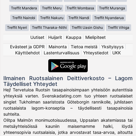
Treffit Mandera
Treffit Meru
Treffit Mombasa
Treffit Muranga
Treffit Nairobi
Treffit Nakuru
Treffit Nandi
Treffit Nyandarua
Treffit Nyeri
Treffit Tharaka-Nithi
Treffit Uasin Gishu
Treffit Vihiga
Uutiset
|
Huijarit
|
Kauppa
|
Mielipiteet
Evästeet ja GDPR
|
Mainonta
|
Tietoa meistä
|
Yksityisyys
|
Käyttöehdot
|
Lastenturvallisuus
|
Yhteystiedot
|
UKK
Ilmainen Ruotsalainen Deittiverkosto – Lagom
Täydelliset Yhteydet
Hej! Tervetuloa Ruotsin tasapainoisimpaan yhteisöön autenttisia
yhteyksiä varten. Svenskadating.com tuo yhteen ruotsalaiset
singlet Tukholman saaristosta Göteborgin rannikolle, juhlistaen
ruotsalaista lagom-konseptia – täydellisesti tasapainoisia
suhteita.
Olitpa Malmön monimuotoisuudessa, Uppsalan akatemiassa tai
metsäyhteisöissä kauniin maisemamme halki, löydä
yhteensopivia ruotsalaisia, jotka arvostavat tasa-arvoa, aitoutta