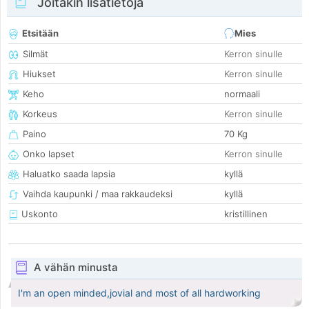
Joitakin lisätietoja
Etsitään
Mies
Silmät
Kerron sinulle
Hiukset
Kerron sinulle
Keho
normaali
Korkeus
Kerron sinulle
Paino
70 Kg
Onko lapset
Kerron sinulle
Haluatko saada lapsia
kyllä
Vaihda kaupunki / maa rakkaudeksi
kyllä
Uskonto
kristillinen
A vähän minusta
I'm an open minded,jovial and most of all hardworking