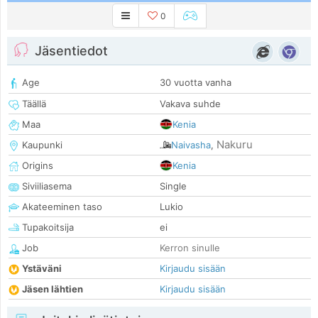
0
Jäsentiedot
Age
30 vuotta vanha
Täällä
Vakava suhde
Maa
Kenia
Nakuru
Kaupunki
Naivasha
,
Origins
Kenia
Siviiliasema
Single
Akateeminen taso
Lukio
Tupakoitsija
ei
Job
Kerron sinulle
Ystäväni
Kirjaudu sisään
Jäsen lähtien
Kirjaudu sisään