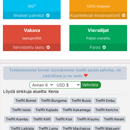
%
100
100% ilmainen
Ilmaiset palvelut
Kuuntelevat moderaattorit
Vakava
Vierailijat
laatuprofiilit
Paljon vierailtu
Vahvistettu laatu
Paras
Työskentelemme kovasti tarjotaksemme sinulle parasta palvelua, ole
ystävällinen ja tue meitä
Löydä sinkkuja alueilta: Kenia
Treffit Bomet
Treffit Bungoma
Treffit Busia
Treffit Embu
Treffit Isiolo
Treffit Kajiado
Treffit Kakamega
Treffit Kericho
Treffit Kiambu
Treffit Kilifi
Treffit Kisii
Treffit Kisumu
Treffit Kwale
Treffit Laikipia
Treffit Lamu
Treffit Machakos
Treffit Makueni