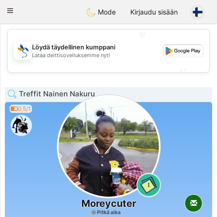
SvenskaDating
Toggle
Mode
Kirjaudu sisään
navigation
💖
Löydä täydellinen kumppani
💖
Lataa deittisovelluksemme nyt!
💕
💕
Treffit Nainen Nakuru
0.5/1
1
Moreycuter
Pitkä aika