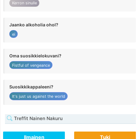
Kerron sinulle
Jaanko alkoholia ohol?
ei
Oma suosikkielokuvani?
Fistful of vengeance
Suosikkikappaleeni?
It's just us against the world
Treffit Nainen Nakuru
Ilmainen
Tuki