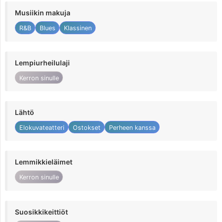
Musiikin makuja
R&B
Blues
Klassinen
Lempiurheilulaji
Kerron sinulle
Lähtö
Elokuvateatteri
Ostokset
Perheen kanssa
Lemmikkieläimet
Kerron sinulle
Suosikkikeittiöt