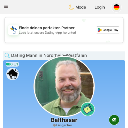
SvenskaDating
Toggle
Mode
Login
navigation
💖
Finde deinen perfekten Partner
💖
Lade jetzt unsere Dating-App herunter!
💕
💕
Dating Mann in Nordrhein-Westfalen
0.8/1
1
Balthasar
Länger her