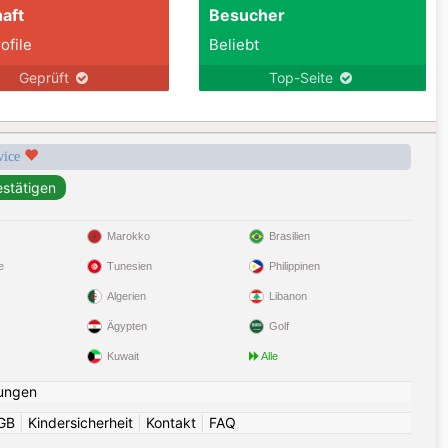
aft
Besucher
ofile
Beliebt
Geprüft
Top-Seite
rvice
Marokko
Brasilien
e
Tunesien
Philippinen
Algerien
Libanon
Ägypten
Golf
Kuwait
Alle
ungen
GB
|
Kindersicherheit
|
Kontakt
|
FAQ