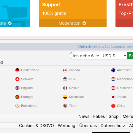
Support
Ernsth
100% gratis
Top-Pr
nste
Moderation
Unterstütze uns für besseren Se
nd
Deutschland
Kanada
Australien
Schweiz
USA
Niederland
England
Mexiko
Österreich
Portugal
Kolumbien
Japan
Behinderte
Tiere
China
News
|
Fakes
|
Shop
|
Mein
Cookies & DSGVO
|
Werbung
|
Über uns
|
Datenschutz
|
A