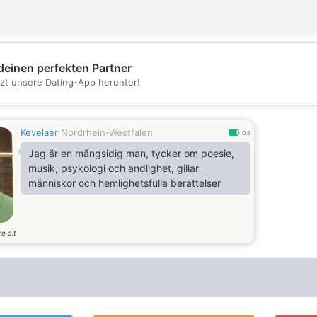
deinen perfekten Partner
tzt unsere Dating-App herunter!
💖
💕
Kevelaer
Nordrhein-Westfalen
0.8
Jag är en mångsidig man, tycker om poesie,
musik, psykologi och andlighet, gillar
människor och hemlighetsfulla berättelser
e alt