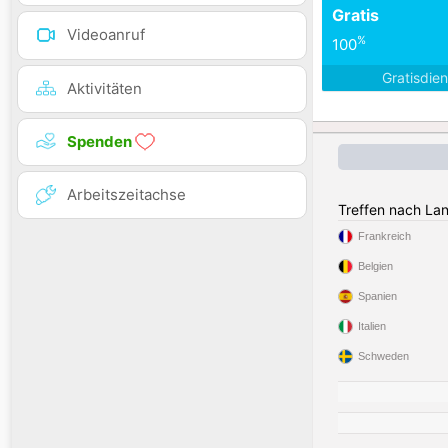
Gratis
Videoanruf
%
100
Gratisdie
Aktivitäten
Spenden
Arbeitszeitachse
Treffen nach La
Frankreich
Belgien
Spanien
Italien
Schweden