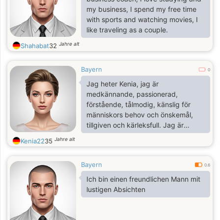
my business, I spend my free time
with sports and watching movies, I
like traveling as a couple.
Jahre alt
Shahabat
32
Bayern
0
Jag heter Kenia, jag är
medkännande, passionerad,
förstående, tålmodig, känslig för
människors behov och önskemål,
tillgiven och kärleksfull. Jag är
extremt familjefokuserad och stabil.
Jahre alt
Kenia22
35
Bayern
0.6
Ich bin einen freundlichen Mann mit
lustigen Absichten