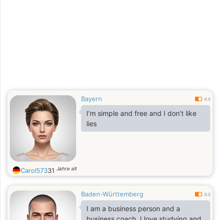
utlänning. Jag kommer att följa min
kärlek vart hon än är långt, långt
borta. Jag är säker på att verkliga
känslor inte är lätta att hitta och de
är värda det. Om jag träffar mannen
är jag redo att hoppa in i den här
känslan är
Bayern
0.3
I’m simple and free and I don’t like
lies
Jahre alt
Carol573
31
Baden-Württemberg
0.3
I am a business person and a
business coach, I love studying and