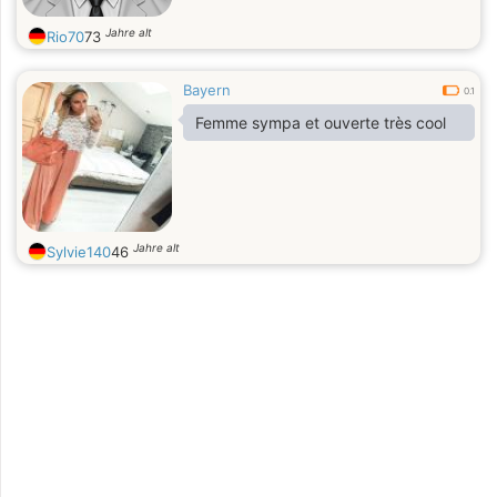
Jahre alt
Rio70
73
Bayern
0.1
Femme sympa et ouverte très cool
Jahre alt
Sylvie140
46