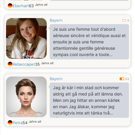
would be somewhere with good
Jahre alt
Eberhart
63
food (Italian is my favorite) and a
side of a good laugh, with a woman
Bayern
who can appreciate my terrible
0
jokes and who won't judge me for
Je suis une femme tout d'abord
my love of romantic movies.
sérieuse sincère et véridique aussi et
ensuite je suis une femme
attentionnée gentille généreuse
sympas cool ouverte a toute
discussion e surtout très
Jahre alt
Rebeccapet
35
respectueuse
Bayern
0.3
Jag är kär i min stad och kommer
aldrig att gå med på att lämna den.
Men om jag hittar en annan kärlek
en man Jag älskar, kommer jag
naturligtvis inte att tänka två
gånger. Jag kommer bara att lyssna
Jahre alt
Petra
54
på mitt hjärta, glömma allt tv säger
om farorna med att gifta sig med en