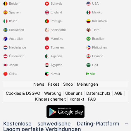
Belgien
Schweiz
USA
Spanien
England
Mexiko
Italien
Portugal
Kolumbien
Schweden
Behinderte
Tiere
Australien
Marokko
Brasilien
Niederlande
Tunesien
Philippinen
Österreich
Algerien
Libanon
Japan
Ägypten
Golf
China
Kuwait
Alle
News
|
Fakes
|
Shop
|
Meinungen
Cookies & DSGVO
|
Werbung
|
Über uns
|
Datenschutz
|
AGB
|
Kindersicherheit
|
Kontakt
|
FAQ
Kostenlose schwedische Dating-Plattform –
Lagom perfekte Verbindungen