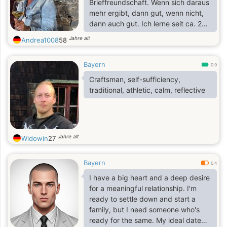
Brieffreundschaft. Wenn sich daraus
mehr ergibt, dann gut, wenn nicht,
dann auch gut. Ich lerne seit ca. 2
Jahren Schwedisch und möchte die
Jahre alt
Andrea1008
58
Sprache gerne anwenden. Ich bin
vielseitig interessiert: Kunst, Kultur
Bayern
und Sprachen. Außerdem spiele ich
0.9
leidenschaftlich gerne Tennis. Ich
Craftsman, self-sufficiency,
liebe gutes Essen und guten Wein.
traditional, athletic, calm, reflective
Jahre alt
Widowin
27
Bayern
0.4
I have a big heart and a deep desire
for a meaningful relationship. I'm
ready to settle down and start a
family, but I need someone who's
ready for the same. My ideal date