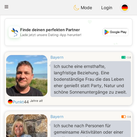
SvenskaDating
Toggle
Mode
Login
navigation
💖
Finde deinen perfekten Partner
💖
Lade jetzt unsere Dating-App herunter!
💕
💕
Bayern
0.8
Ich suche eine ernsthafte,
langfristige Beziehung. Eine
bodenständige Frau die das Leben
eher genießt statt Party, Natur und
schöne Sonnenuntergänge zu zweit.
Jahre alt
Punkt
44
Bayern
0.6
Ich suche nach Personen für
gemeinsame Aktivitäten oder einer