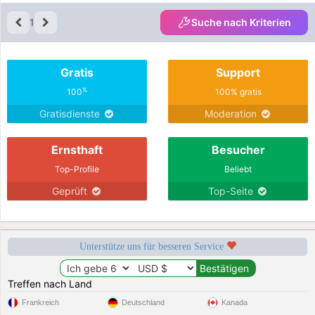
1
Suche nach Kriterien
Gratis
Support
%
100
100% gratis
Gratisdienste
Moderation
Ernsthaft
Besucher
Top-Profile
Beliebt
Geprüft
Top-Seite
Unterstütze uns für besseren Service
Treffen nach Land
Frankreich
Deutschland
Kanada