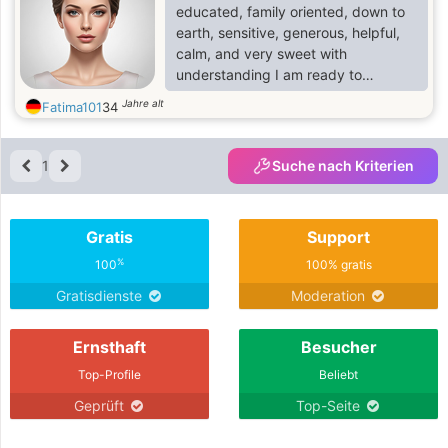
educated, family oriented, down to
earth, sensitive, generous, helpful,
calm, and very sweet with
understanding I am ready to
establish a serious and long-term
Jahre alt
Fatima101
34
relationship with the right man and I
know It can be a loving, caring,
sweet, responsible, romantic, faithful
1
Suche nach Kriterien
and I love to express my feelings.
Gratis
Support
%
100
100% gratis
Gratisdienste
Moderation
Ernsthaft
Besucher
Top-Profile
Beliebt
Geprüft
Top-Seite