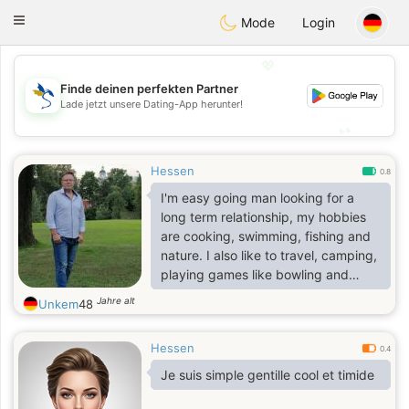
SvenskaDating
Toggle
Mode
Login
navigation
💖
Finde deinen perfekten Partner
💖
Lade jetzt unsere Dating-App herunter!
💕
💕
Hessen
0.8
I'm easy going man looking for a
long term relationship, my hobbies
are cooking, swimming, fishing and
nature. I also like to travel, camping,
playing games like bowling and
outdoors. In my free time i love to
Jahre alt
Unkem
48
take a walk in the forest to feel the
nature. One thing about me is that i
Hessen
love to laugh.
0.4
Je suis simple gentille cool et timide