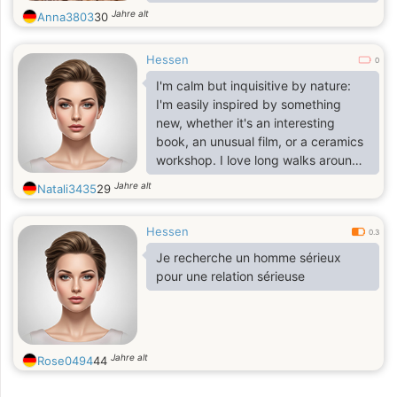
walks around the city, cozy
Jahre alt
Anna3803
30
evenings and a warm feeling when
there is a person nearby with whom
Hessen
you can talk about everything.
0
I'm calm but inquisitive by nature:
I'm easily inspired by something
new, whether it's an interesting
book, an unusual film, or a ceramics
workshop. I love long walks around
the city, cozy evenings, and the
Jahre alt
Natali3435
29
warm feeling of having someone
nearby with whom I can talk about
Hessen
anything.
0.3
Je recherche un homme sérieux
pour une relation sérieuse
Jahre alt
Rose0494
44