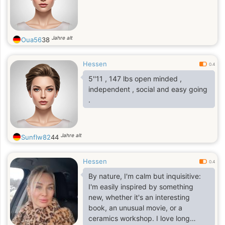
Jahre alt
Oua56
38
Hessen
0.4
5''11 , 147 lbs open minded ,
independent , social and easy going
.
Jahre alt
Sunflw82
44
Hessen
0.4
By nature, I'm calm but inquisitive:
I'm easily inspired by something
new, whether it's an interesting
book, an unusual movie, or a
ceramics workshop. I love long