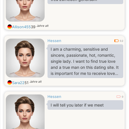
Jahre alt
Allison455
39
Hessen
0.2
I am a charming, sensitive and
sincere, passionate, hot, romantic,
single lady. I want to find true love
and a true man on this dating site. It
is important for me to receive love
and give it in return. I am a person
Jahre alt
Sara22
51
who really knows what she wants,
and who is ready for a real meeting!
Hessen
Life is short. Do not waste your time!
0
I will tell you later if we meet