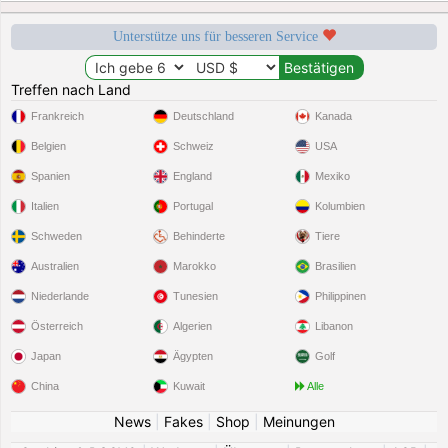
Unterstütze uns für besseren Service
Treffen nach Land
Frankreich
Deutschland
Kanada
Belgien
Schweiz
USA
Spanien
England
Mexiko
Italien
Portugal
Kolumbien
Schweden
Behinderte
Tiere
Australien
Marokko
Brasilien
Niederlande
Tunesien
Philippinen
Österreich
Algerien
Libanon
Japan
Ägypten
Golf
China
Kuwait
Alle
News
|
Fakes
|
Shop
|
Meinungen