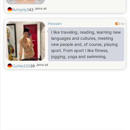
Jahre alt
Ruhiyrly3
43
Hessen
0.4
I like traveling, reading, learning new
languages and cultures, meeting
new people and, of course, playing
sport. From sport I like fitness,
jogging, yoga and swimming.
Jahre alt
Cuttie220
39