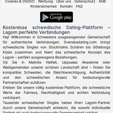
Cookies & DSGVO
|
Werbung
|
Über uns
|
Datenschutz
|
AGB
|
Kindersicherheit
|
Kontakt
|
FAQ
Kostenlose schwedische Dating-Plattform –
Lagom perfekte Verbindungen
Hej! Willkommen in Schwedens ausgewogenster Gemeinschaft
für authentische Verbindungen. Svenskadating.com bringt
schwedische Singles von Stockholms Schären bis Göteborgs
Küste zusammen und feiert das schwedische Konzept des
Lagom – perfekt ausgewogene Beziehungen.
Ob Sie in Malmös Vielfalt, Uppsalas Akademie oder
Waldgemeinden unserer schönen Landschaft sind – finden Sie
kompatible Schweden, die Gleichberechtigung, Authentizität
und den schwedischen Ansatz für bedeutungsvolle
Partnerschaften schätzen.
Erleben Sie unsere völlig kostenlose Plattform, die schwedische
Werte der Fairness, Nachhaltigkeit und echten Verbindung
verkörpert.
Tausende schwedischer Singles haben ihren Lagom-Partner
durch unsere Gemeinschaft entdeckt, die sowohl individuelle
Freiheit als auch bedeutungsvolle Gemeinsamkeit schätzt.