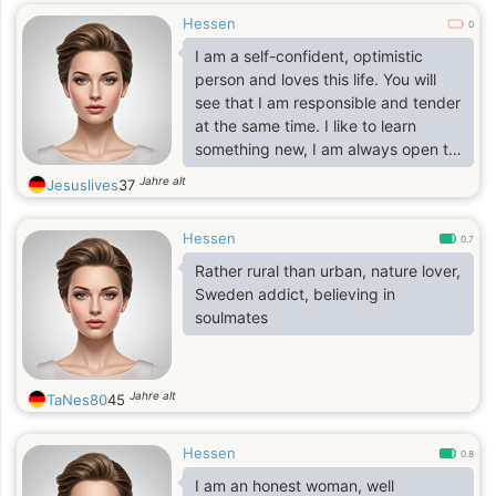
Hessen
0
I am a self-confident, optimistic
person and loves this life. You will
see that I am responsible and tender
at the same time. I like to learn
something new, I am always open to
new ideas. I do not afraid to be
Jahre alt
Jesuslives
37
funny, I like to smile a lot. I think that
I've got a well-developed sense of
Hessen
taste and style.
0.7
Rather rural than urban, nature lover,
Sweden addict, believing in
soulmates
Jahre alt
TaNes80
45
Hessen
0.8
I am an honest woman, well