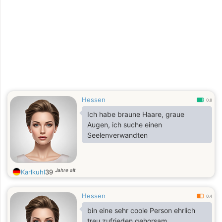
Hessen
0.8
Ich habe braune Haare, graue
Augen, ich suche einen
Seelenverwandten
Jahre alt
Karlkuhl
39
Hessen
0.4
bin eine sehr coole Person ehrlich
treu zufrieden gehorsam