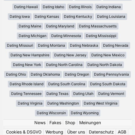
Dating Hawaii
Dating Idaho
Dating Illinois
Dating Indiana
Dating Iowa
Dating Kansas
Dating Kentucky
Dating Louisiana
Dating Maine
Dating Maryland
Dating Massachusetts
Dating Michigan
Dating Minnesota
Dating Mississippi
Dating Missouri
Dating Montana
Dating Nebraska
Dating Nevada
Dating New Hampshire
Dating New Jersey
Dating New Mexico
Dating New York
Dating North Carolina
Dating North Dakota
Dating Ohio
Dating Oklahoma
Dating Oregon
Dating Pennsylvania
Dating Rhode Island
Dating South Carolina
Dating South Dakota
Dating Tennessee
Dating Texas
Dating Utah
Dating Vermont
Dating Virginia
Dating Washington
Dating West Virginia
Dating Wisconsin
Dating Wyoming
News
|
Fakes
|
Shop
|
Meinungen
Cookies & DSGVO
|
Werbung
|
Über uns
|
Datenschutz
|
AGB
|