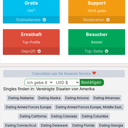
Gratis
Support
%
100
100% gratis
Gratisdienste
Moderation
Ernsthaft
Besucher
Top-Profile
Beliebt
Geprüft
Top-Seite
Unterstütze uns für besseren Service
Singles finden in: Vereinigte Staaten von Amerika
Dating Alabama
Dating Alaska
Dating Arizona
Dating Arkansas
Dating Armed Forces Europe
Dating Armed Forces Europe, Middle East,
Dating California
Dating Colorado
Dating Columbia
Dating Connecticut
Dating Delaware
Dating Florida
Dating Georgia