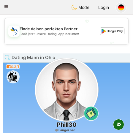
SvenskaDating
Toggle
Mode
Login
navigation
💖
Finde deinen perfekten Partner
💖
Lade jetzt unsere Dating-App herunter!
💕
💕
Dating Mann in Ohio
0.3/1
0
Phill30
Länger her