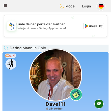
SvenskaDating
Toggle
Mode
Login
navigation
💖
Finde deinen perfekten Partner
💖
Lade jetzt unsere Dating-App herunter!
💕
💕
Dating Mann in Ohio
0.1/1
2
Dave111
Länger her