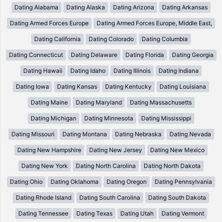
Dating Alabama
Dating Alaska
Dating Arizona
Dating Arkansas
Dating Armed Forces Europe
Dating Armed Forces Europe, Middle East,
Dating California
Dating Colorado
Dating Columbia
Dating Connecticut
Dating Delaware
Dating Florida
Dating Georgia
Dating Hawaii
Dating Idaho
Dating Illinois
Dating Indiana
Dating Iowa
Dating Kansas
Dating Kentucky
Dating Louisiana
Dating Maine
Dating Maryland
Dating Massachusetts
Dating Michigan
Dating Minnesota
Dating Mississippi
Dating Missouri
Dating Montana
Dating Nebraska
Dating Nevada
Dating New Hampshire
Dating New Jersey
Dating New Mexico
Dating New York
Dating North Carolina
Dating North Dakota
Dating Ohio
Dating Oklahoma
Dating Oregon
Dating Pennsylvania
Dating Rhode Island
Dating South Carolina
Dating South Dakota
Dating Tennessee
Dating Texas
Dating Utah
Dating Vermont