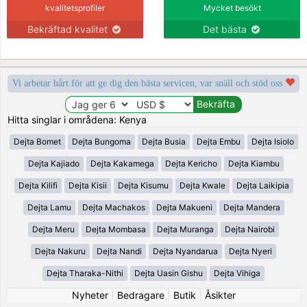
kvalitetsprofiler
Mycket besökt
Bekräftad kvalitet
Det bästa
Vi arbetar hårt för att ge dig den bästa servicen, var snäll och stöd oss
Hitta singlar i områdena: Kenya
Dejta Bomet
Dejta Bungoma
Dejta Busia
Dejta Embu
Dejta Isiolo
Dejta Kajiado
Dejta Kakamega
Dejta Kericho
Dejta Kiambu
Dejta Kilifi
Dejta Kisii
Dejta Kisumu
Dejta Kwale
Dejta Laikipia
Dejta Lamu
Dejta Machakos
Dejta Makueni
Dejta Mandera
Dejta Meru
Dejta Mombasa
Dejta Muranga
Dejta Nairobi
Dejta Nakuru
Dejta Nandi
Dejta Nyandarua
Dejta Nyeri
Dejta Tharaka-Nithi
Dejta Uasin Gishu
Dejta Vihiga
Nyheter
|
Bedragare
|
Butik
|
Åsikter