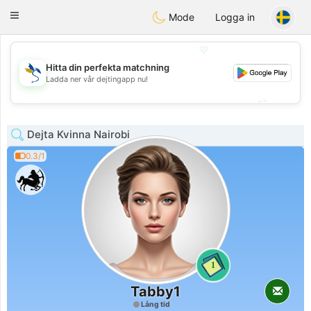
SvenskaDating
Toggle
Mode
Logga in
navigation
💖
Hitta din perfekta matchning
💖
Ladda ner vår dejtingapp nu!
💕
💕
Dejta Kvinna Nairobi
0.3/1
1
Tabby1
Lång tid