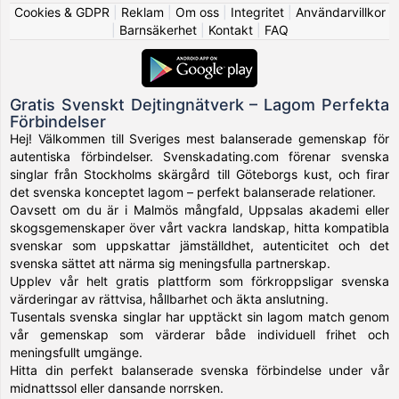
Cookies & GDPR
|
Reklam
|
Om oss
|
Integritet
|
Användarvillkor
|
Barnsäkerhet
|
Kontakt
|
FAQ
Gratis Svenskt Dejtingnätverk – Lagom Perfekta
Förbindelser
Hej! Välkommen till Sveriges mest balanserade gemenskap för
autentiska förbindelser. Svenskadating.com förenar svenska
singlar från Stockholms skärgård till Göteborgs kust, och firar
det svenska konceptet lagom – perfekt balanserade relationer.
Oavsett om du är i Malmös mångfald, Uppsalas akademi eller
skogsgemenskaper över vårt vackra landskap, hitta kompatibla
svenskar som uppskattar jämställdhet, autenticitet och det
svenska sättet att närma sig meningsfulla partnerskap.
Upplev vår helt gratis plattform som förkroppsligar svenska
värderingar av rättvisa, hållbarhet och äkta anslutning.
Tusentals svenska singlar har upptäckt sin lagom match genom
vår gemenskap som värderar både individuell frihet och
meningsfullt umgänge.
Hitta din perfekt balanserade svenska förbindelse under vår
midnattssol eller dansande norrsken.