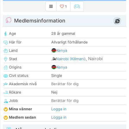
1
Medlemsinformation
Age
28 år gammal
Här för
Allvarligt förhållande
Land
Kenya
Nairobi
Stad
Nairobi (Kilimani)
,
Origins
Kenya
Civil status
Single
Akademisk nivå
Berättar för dig
Rökare
Nej
Jobb
Berättar för dig
Mina vänner
Logga in
Medlem sedan
Logga in