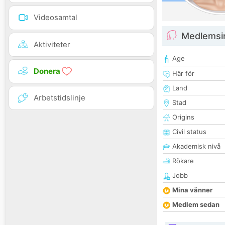
Videosamtal
Medlemsi
Aktiviteter
Age
Donera
Här för
Land
Arbetstidslinje
Stad
Origins
Civil status
Akademisk nivå
Rökare
Jobb
Mina vänner
Medlem sedan