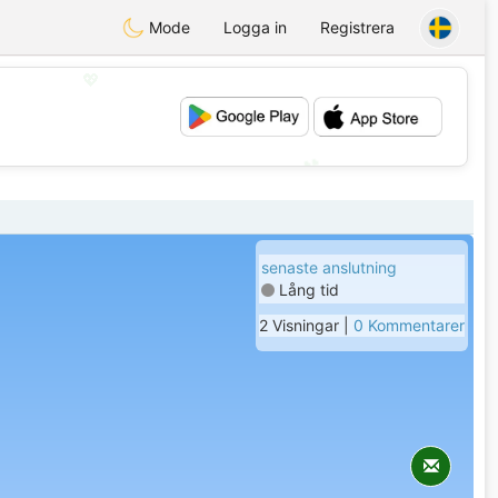
Mode
Logga in
Registrera
💖
💕
senaste anslutning
Lång tid
2 Visningar |
0 Kommentarer