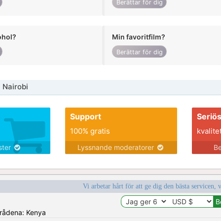
Berättar för dig
ohol?
Min favoritfilm?
Berättar för dig
 Nairobi
Support
Seriö
100% gratis
kvalite
nster
Lyssnande moderatorer
Be
Vi arbetar hårt för att ge dig den bästa servicen, 
områdena: Kenya