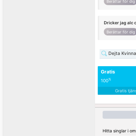
Berättar för dig
Dricker jag alc 
Berättar för dig
Dejta Kvinna
Gratis
%
100
Gratis tjä
Hitta singlar i 