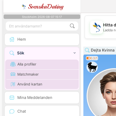
SvenskaDating
Stockholm 2026-08-07 15:17
Hitta 
Ladda n
Hem
Dejta Kvinna 
Sök
0.3/1
Alla profiler
Matchmaker
Använd kartan
Mina Meddelanden
Chat