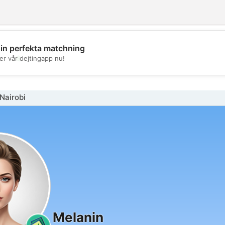
din perfekta matchning
💖
er vår dejtingapp nu!
💕
Nairobi
Melanin