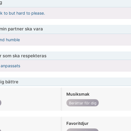
g
k to but hard to please.
 min partner ska vara
and humble
er som ska respekteras
r anpassats
ig bättre
Musiksmak
Berättar för dig
Favoritdjur