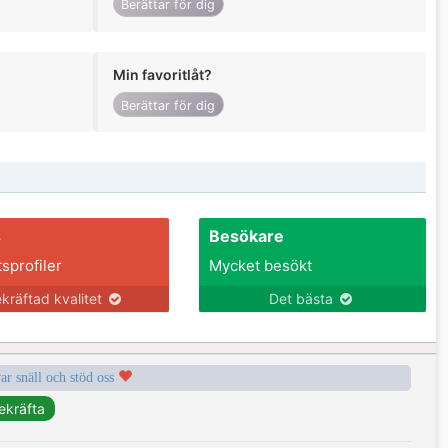
Berättar för dig
Min favoritlåt?
Berättar för dig
s
Besökare
tsprofiler
Mycket besökt
kräftad kvalitet
Det bästa
var snäll och stöd oss