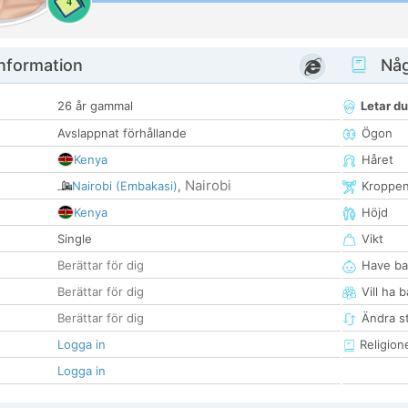
4
nformation
Någ
26 år gammal
Letar du
Avslappnat förhållande
Ögon
Kenya
Håret
Nairobi
Nairobi (Embakasi)
,
Kroppe
Kenya
Höjd
Single
Vikt
Berättar för dig
Have ba
Berättar för dig
Vill ha 
Berättar för dig
Ändra st
Logga in
Religion
Logga in