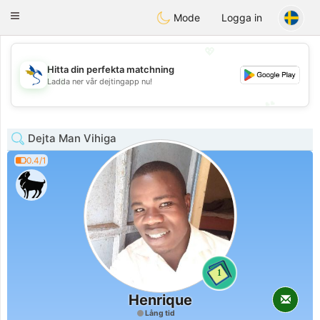
SvenskaDating
Toggle
Mode
Logga in
navigation
💖
Hitta din perfekta matchning
💖
Ladda ner vår dejtingapp nu!
💕
💕
Dejta Man Vihiga
0.4/1
1
Henrique
Lång tid