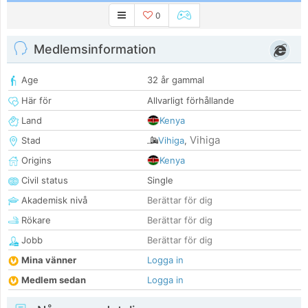
0
Medlemsinformation
Age
32 år gammal
Här för
Allvarligt förhållande
Land
Kenya
Vihiga
Stad
Vihiga
,
Origins
Kenya
Civil status
Single
Akademisk nivå
Berättar för dig
Rökare
Berättar för dig
Jobb
Berättar för dig
Mina vänner
Logga in
Medlem sedan
Logga in