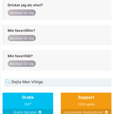
Dricker jag alc ohol?
Berättar för dig
Min favoritfilm?
Berättar för dig
Min favoritlåt?
Berättar för dig
Dejta Man Vihiga
Gratis
Support
%
100
100% gratis
Gratis tjänster
Lyssnande moderatorer