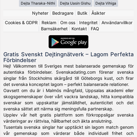
Dejta Tharaka-Nithi
Dejta Uasin Gishu
Dejta Vihiga
Nyheter
|
Bedragare
|
Butik
|
Åsikter
Cookies & GDPR
|
Reklam
|
Om oss
|
Integritet
|
Användarvillkor
|
Barnsäkerhet
|
Kontakt
|
FAQ
Gratis Svenskt Dejtingnätverk – Lagom Perfekta
Förbindelser
Hej! Välkommen till Sveriges mest balanserade gemenskap för
autentiska förbindelser. Svenskadating.com förenar svenska
singlar från Stockholms skärgård till Göteborgs kust, och firar
det svenska konceptet lagom – perfekt balanserade relationer.
Oavsett om du är i Malmös mångfald, Uppsalas akademi eller
skogsgemenskaper över vårt vackra landskap, hitta kompatibla
svenskar som uppskattar jämställdhet, autenticitet och det
svenska sättet att närma sig meningsfulla partnerskap.
Upplev vår helt gratis plattform som förkroppsligar svenska
värderingar av rättvisa, hållbarhet och äkta anslutning.
Tusentals svenska singlar har upptäckt sin lagom match genom
vår gemenskap som värderar både individuell frihet och