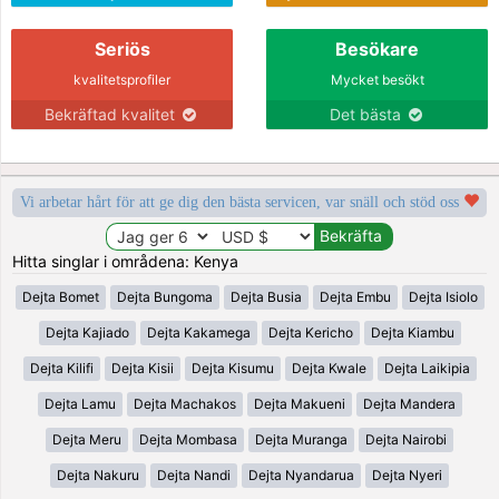
Seriös
Besökare
kvalitetsprofiler
Mycket besökt
Bekräftad kvalitet
Det bästa
Vi arbetar hårt för att ge dig den bästa servicen, var snäll och stöd oss
Hitta singlar i områdena: Kenya
Dejta Bomet
Dejta Bungoma
Dejta Busia
Dejta Embu
Dejta Isiolo
Dejta Kajiado
Dejta Kakamega
Dejta Kericho
Dejta Kiambu
Dejta Kilifi
Dejta Kisii
Dejta Kisumu
Dejta Kwale
Dejta Laikipia
Dejta Lamu
Dejta Machakos
Dejta Makueni
Dejta Mandera
Dejta Meru
Dejta Mombasa
Dejta Muranga
Dejta Nairobi
Dejta Nakuru
Dejta Nandi
Dejta Nyandarua
Dejta Nyeri