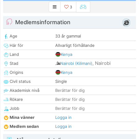
3
Medlemsinformation
Age
33 år gammal
Här för
Allvarligt förhållande
Land
Kenya
Nairobi
Stad
Nairobi (Kilimani)
,
Origins
Kenya
Civil status
Single
Akademisk nivå
Berättar för dig
Rökare
Berättar för dig
Jobb
Berättar för dig
Mina vänner
Logga in
Medlem sedan
Logga in