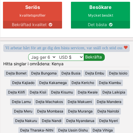
Seriös
Besökare
kvalitetsprofiler
Mycket besökt
Bekräftad kvalitet
Det bästa
Vi arbetar hårt för att ge dig den bästa servicen, var snäll och stöd oss
Hitta singlar i områdena: Kenya
Dejta Bomet
Dejta Bungoma
Dejta Busia
Dejta Embu
Dejta Isiolo
Dejta Kajiado
Dejta Kakamega
Dejta Kericho
Dejta Kiambu
Dejta Kilifi
Dejta Kisii
Dejta Kisumu
Dejta Kwale
Dejta Laikipia
Dejta Lamu
Dejta Machakos
Dejta Makueni
Dejta Mandera
Dejta Meru
Dejta Mombasa
Dejta Muranga
Dejta Nairobi
Dejta Nakuru
Dejta Nandi
Dejta Nyandarua
Dejta Nyeri
Dejta Tharaka-Nithi
Dejta Uasin Gishu
Dejta Vihiga