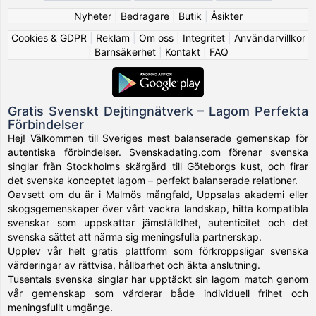
Nyheter
|
Bedragare
|
Butik
|
Åsikter
Cookies & GDPR
|
Reklam
|
Om oss
|
Integritet
|
Användarvillkor
|
Barnsäkerhet
|
Kontakt
|
FAQ
Gratis Svenskt Dejtingnätverk – Lagom Perfekta
Förbindelser
Hej! Välkommen till Sveriges mest balanserade gemenskap för
autentiska förbindelser. Svenskadating.com förenar svenska
singlar från Stockholms skärgård till Göteborgs kust, och firar
det svenska konceptet lagom – perfekt balanserade relationer.
Oavsett om du är i Malmös mångfald, Uppsalas akademi eller
skogsgemenskaper över vårt vackra landskap, hitta kompatibla
svenskar som uppskattar jämställdhet, autenticitet och det
svenska sättet att närma sig meningsfulla partnerskap.
Upplev vår helt gratis plattform som förkroppsligar svenska
värderingar av rättvisa, hållbarhet och äkta anslutning.
Tusentals svenska singlar har upptäckt sin lagom match genom
vår gemenskap som värderar både individuell frihet och
meningsfullt umgänge.