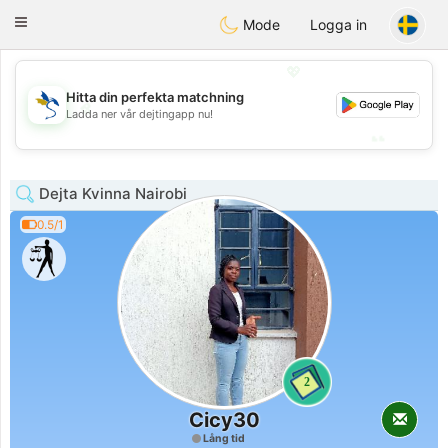
SvenskaDating
Toggle
Mode
Logga in
navigation
💖
Hitta din perfekta matchning
💖
Ladda ner vår dejtingapp nu!
💕
💕
Dejta Kvinna Nairobi
0.5/1
2
Cicy30
Lång tid