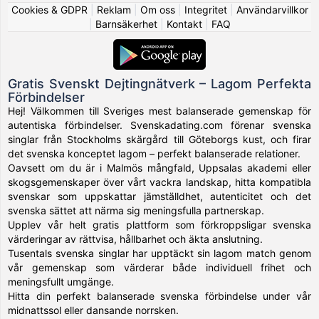
Cookies & GDPR
|
Reklam
|
Om oss
|
Integritet
|
Användarvillkor
|
Barnsäkerhet
|
Kontakt
|
FAQ
Gratis Svenskt Dejtingnätverk – Lagom Perfekta
Förbindelser
Hej! Välkommen till Sveriges mest balanserade gemenskap för
autentiska förbindelser. Svenskadating.com förenar svenska
singlar från Stockholms skärgård till Göteborgs kust, och firar
det svenska konceptet lagom – perfekt balanserade relationer.
Oavsett om du är i Malmös mångfald, Uppsalas akademi eller
skogsgemenskaper över vårt vackra landskap, hitta kompatibla
svenskar som uppskattar jämställdhet, autenticitet och det
svenska sättet att närma sig meningsfulla partnerskap.
Upplev vår helt gratis plattform som förkroppsligar svenska
värderingar av rättvisa, hållbarhet och äkta anslutning.
Tusentals svenska singlar har upptäckt sin lagom match genom
vår gemenskap som värderar både individuell frihet och
meningsfullt umgänge.
Hitta din perfekt balanserade svenska förbindelse under vår
midnattssol eller dansande norrsken.