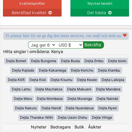
kvalitetsprofiler
Mycket besökt
Bekräftad kvalitet
Det bästa
Vi arbetar hårt för att ge dig den bästa servicen, var snäll och stöd oss
Hitta singlar i områdena: Kenya
Dejta Bomet
Dejta Bungoma
Dejta Busia
Dejta Embu
Dejta Isiolo
Dejta Kajiado
Dejta Kakamega
Dejta Kericho
Dejta Kiambu
Dejta Kilifi
Dejta Kisii
Dejta Kisumu
Dejta Kwale
Dejta Laikipia
Dejta Lamu
Dejta Machakos
Dejta Makueni
Dejta Mandera
Dejta Meru
Dejta Mombasa
Dejta Muranga
Dejta Nairobi
Dejta Nakuru
Dejta Nandi
Dejta Nyandarua
Dejta Nyeri
Dejta Tharaka-Nithi
Dejta Uasin Gishu
Dejta Vihiga
Nyheter
|
Bedragare
|
Butik
|
Åsikter