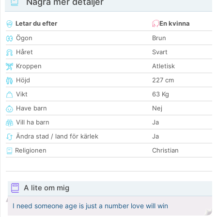
Några mer detaljer
Letar du efter
En kvinna
Ögon
Brun
Håret
Svart
Kroppen
Atletisk
Höjd
227 cm
Vikt
63 Kg
Have barn
Nej
Vill ha barn
Ja
Ändra stad / land för kärlek
Ja
Religionen
Christian
A lite om mig
I need someone age is just a number love will win