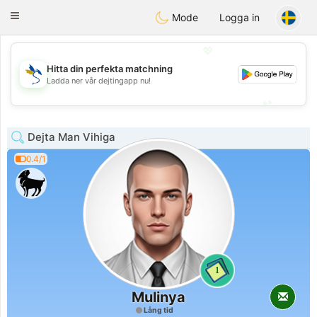
SvenskaDating
Toggle
Mode
Logga in
navigation
💖
Hitta din perfekta matchning
💖
Ladda ner vår dejtingapp nu!
💕
💕
Dejta Man Vihiga
0.4/1
1
Mulinya
Lång tid