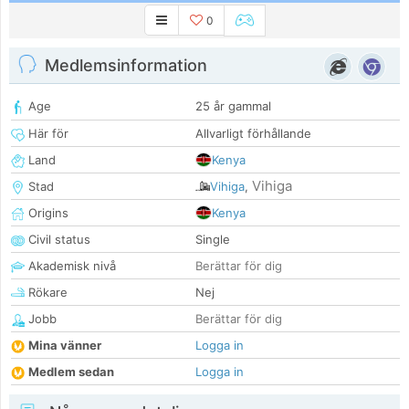
0
Medlemsinformation
Age
25 år gammal
Här för
Allvarligt förhållande
Land
Kenya
Vihiga
Stad
Vihiga
,
Origins
Kenya
Civil status
Single
Akademisk nivå
Berättar för dig
Rökare
Nej
Jobb
Berättar för dig
Mina vänner
Logga in
Medlem sedan
Logga in