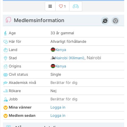
1
Medlemsinformation
Age
33 år gammal
Här för
Allvarligt förhållande
Land
Kenya
Nairobi
Stad
Nairobi (Kilimani)
,
Origins
Kenya
Civil status
Single
Akademisk nivå
Berättar för dig
Rökare
Nej
Jobb
Berättar för dig
Mina vänner
Logga in
Medlem sedan
Logga in