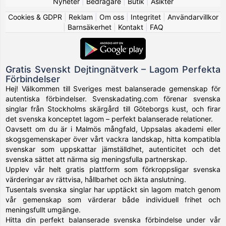
Nyheter
|
Bedragare
|
Butik
|
Åsikter
Cookies & GDPR
|
Reklam
|
Om oss
|
Integritet
|
Användarvillkor
|
Barnsäkerhet
|
Kontakt
|
FAQ
Gratis Svenskt Dejtingnätverk – Lagom Perfekta
Förbindelser
Hej! Välkommen till Sveriges mest balanserade gemenskap för
autentiska förbindelser. Svenskadating.com förenar svenska
singlar från Stockholms skärgård till Göteborgs kust, och firar
det svenska konceptet lagom – perfekt balanserade relationer.
Oavsett om du är i Malmös mångfald, Uppsalas akademi eller
skogsgemenskaper över vårt vackra landskap, hitta kompatibla
svenskar som uppskattar jämställdhet, autenticitet och det
svenska sättet att närma sig meningsfulla partnerskap.
Upplev vår helt gratis plattform som förkroppsligar svenska
värderingar av rättvisa, hållbarhet och äkta anslutning.
Tusentals svenska singlar har upptäckt sin lagom match genom
vår gemenskap som värderar både individuell frihet och
meningsfullt umgänge.
Hitta din perfekt balanserade svenska förbindelse under vår