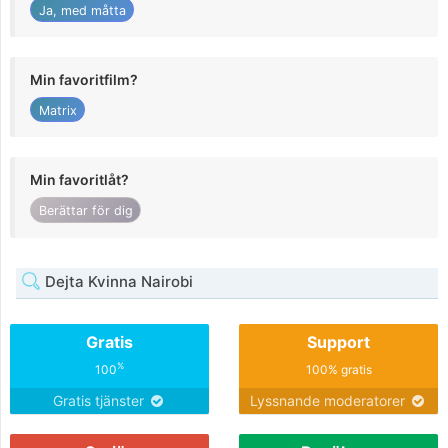
Ja, med måtta
Min favoritfilm?
Matrix
Min favoritlåt?
Berättar för dig
Dejta Kvinna Nairobi
Gratis
Support
%
100
100% gratis
Gratis tjänster
Lyssnande moderatorer