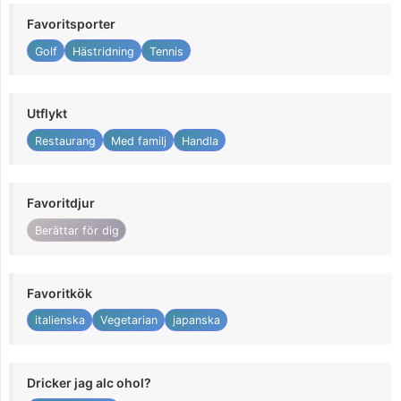
Favoritsporter
Golf
Hästridning
Tennis
Utflykt
Restaurang
Med familj
Handla
Favoritdjur
Berättar för dig
Favoritkök
italienska
Vegetarian
japanska
Dricker jag alc ohol?