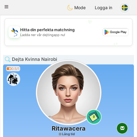
SvenskaDating
Toggle
Mode
Logga in
navigation
💖
Hitta din perfekta matchning
💖
Ladda ner vår dejtingapp nu!
💕
💕
Dejta Kvinna Nairobi
0.5/1
0
Ritawacera
Lång tid