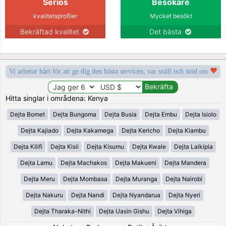
Seriös
Besökare
kvalitetsprofiler
Mycket besökt
Bekräftad kvalitet
Det bästa
Vi arbetar hårt för att ge dig den bästa servicen, var snäll och stöd oss
Hitta singlar i områdena: Kenya
Dejta Bomet
Dejta Bungoma
Dejta Busia
Dejta Embu
Dejta Isiolo
Dejta Kajiado
Dejta Kakamega
Dejta Kericho
Dejta Kiambu
Dejta Kilifi
Dejta Kisii
Dejta Kisumu
Dejta Kwale
Dejta Laikipia
Dejta Lamu
Dejta Machakos
Dejta Makueni
Dejta Mandera
Dejta Meru
Dejta Mombasa
Dejta Muranga
Dejta Nairobi
Dejta Nakuru
Dejta Nandi
Dejta Nyandarua
Dejta Nyeri
Dejta Tharaka-Nithi
Dejta Uasin Gishu
Dejta Vihiga