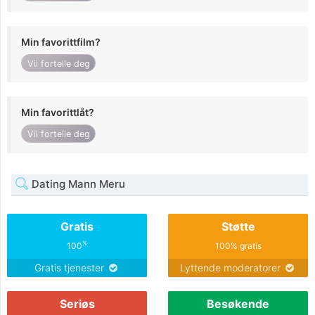
Min favorittfilm?
Vil fortelle deg
Min favorittlåt?
Vil fortelle deg
Dating Mann Meru
Gratis
Støtte
%
100
100% gratis
Gratis tjenester
Lyttende moderatorer
Seriøs
Besøkende