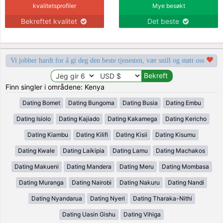
kvalitetsprofiler
Mye besøkt
Bekreftet kvalitet
Det beste
Vi jobber hardt for å gi deg den beste tjenesten, vær snill og støtt oss
Finn singler i områdene: Kenya
Dating Bomet
Dating Bungoma
Dating Busia
Dating Embu
Dating Isiolo
Dating Kajiado
Dating Kakamega
Dating Kericho
Dating Kiambu
Dating Kilifi
Dating Kisii
Dating Kisumu
Dating Kwale
Dating Laikipia
Dating Lamu
Dating Machakos
Dating Makueni
Dating Mandera
Dating Meru
Dating Mombasa
Dating Muranga
Dating Nairobi
Dating Nakuru
Dating Nandi
Dating Nyandarua
Dating Nyeri
Dating Tharaka-Nithi
Dating Uasin Gishu
Dating Vihiga