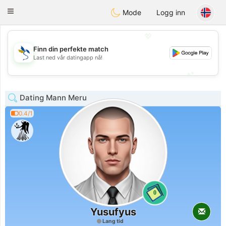
SvenskaDating
Toggle
Mode
Logg inn
navigation
💖
Finn din perfekte match
💖
Last ned vår datingapp nå!
💕
💕
Dating Mann Meru
0.4/1
0
Yusufyus
Lang tid