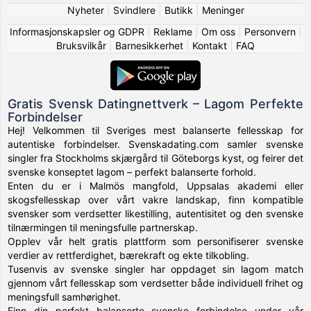
Nyheter
|
Svindlere
|
Butikk
|
Meninger
Informasjonskapsler og GDPR
|
Reklame
|
Om oss
|
Personvern
|
Bruksvilkår
|
Barnesikkerhet
|
Kontakt
|
FAQ
Gratis Svensk Datingnettverk – Lagom Perfekte
Forbindelser
Hej! Velkommen til Sveriges mest balanserte fellesskap for
autentiske forbindelser. Svenskadating.com samler svenske
singler fra Stockholms skjærgård til Göteborgs kyst, og feirer det
svenske konseptet lagom – perfekt balanserte forhold.
Enten du er i Malmös mangfold, Uppsalas akademi eller
skogsfellesskap over vårt vakre landskap, finn kompatible
svensker som verdsetter likestilling, autentisitet og den svenske
tilnærmingen til meningsfulle partnerskap.
Opplev vår helt gratis plattform som personifiserer svenske
verdier av rettferdighet, bærekraft og ekte tilkobling.
Tusenvis av svenske singler har oppdaget sin lagom match
gjennom vårt fellesskap som verdsetter både individuell frihet og
meningsfull samhørighet.
Finn din perfekt balanserte svenske forbindelse under vår