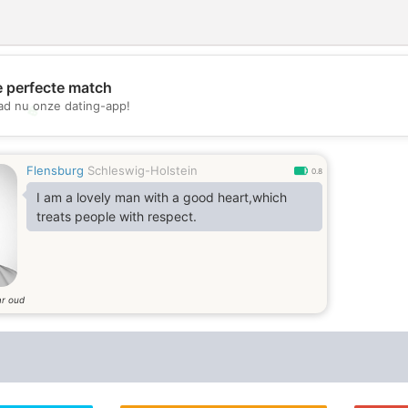
e perfecte match
d nu onze dating-app!
💖
💕
Flensburg
Schleswig-Holstein
0.8
I am a lovely man with a good heart,which
treats people with respect.
ar oud