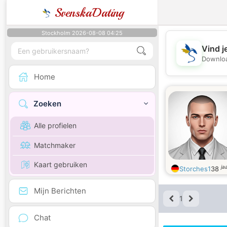
SvenskaDating
Stockholm 2026-08-08 04:25
Vind j
Downloa
Home
Zoeken
Alle profielen
Matchmaker
Kaart gebruiken
ja
Storches1
38
Mijn Berichten
1
Chat