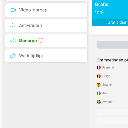
Gratis
Video-oproep
%
100
Gratis die
Activiteiten
Doneren
Werk tijdlijn
Ontmoetingen pe
Frankrijk
België
Spanje
Italië
Zweden