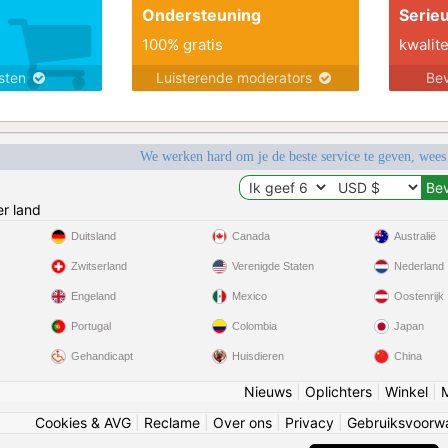
Ondersteuning
Serie
100% gratis
kwalite
nsten
Luisterende moderators
Bev
We werken hard om je de beste service te geven, wees
r land
Duitsland
Canada
Australië
Zwitserland
Verenigde Staten
Nederland
Engeland
Mexico
Oostenrijk
Portugal
Colombia
Japan
Gehandicapt
Huisdieren
China
Nieuws
|
Oplichters
|
Winkel
|
Cookies & AVG
|
Reclame
|
Over ons
|
Privacy
|
Gebruiksvoorw