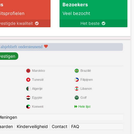
us
Bezoekers
itsprofielen
Veel bezocht
estigde kwaliteit
Het beste
 alsjeblieft ondersteunend
Marokko
Brazilië
Tunesië
Filipijnen
Algerije
Libanon
Egypte
Golf
Koeweit
Hele lijst
Meningen
aarden
|
Kinderveiligheid
|
Contact
|
FAQ