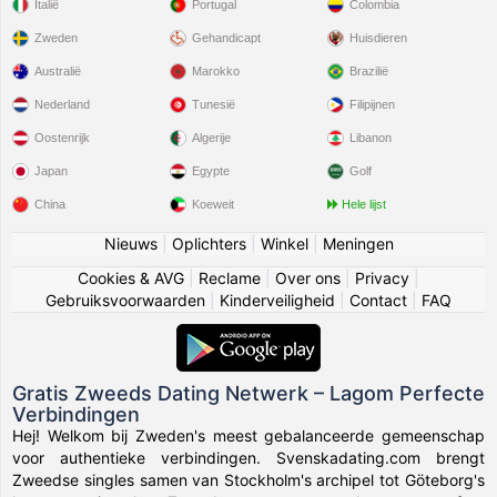
Italië
Portugal
Colombia
Zweden
Gehandicapt
Huisdieren
Australië
Marokko
Brazilië
Nederland
Tunesië
Filipijnen
Oostenrijk
Algerije
Libanon
Japan
Egypte
Golf
China
Koeweit
Hele lijst
Nieuws
|
Oplichters
|
Winkel
|
Meningen
Cookies & AVG
|
Reclame
|
Over ons
|
Privacy
|
Gebruiksvoorwaarden
|
Kinderveiligheid
|
Contact
|
FAQ
Gratis Zweeds Dating Netwerk – Lagom Perfecte
Verbindingen
Hej! Welkom bij Zweden's meest gebalanceerde gemeenschap
voor authentieke verbindingen. Svenskadating.com brengt
Zweedse singles samen van Stockholm's archipel tot Göteborg's