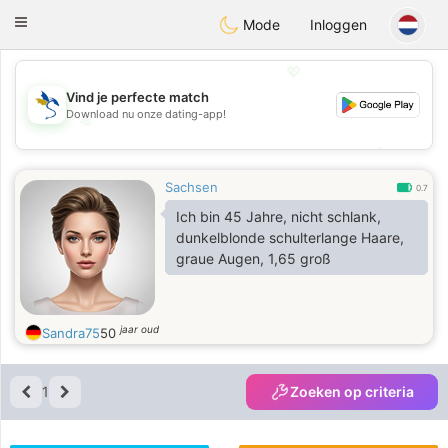
SvenskaDating
Toggle
Mode
Inloggen
navigation
💖
Vind je perfecte match
Download nu onze dating-app!
💖
💕
💕
Sachsen
0.7
Ich bin 45 Jahre, nicht schlank,
dunkelblonde schulterlange Haare,
graue Augen, 1,65 groß
jaar oud
Sandra75
50
1
Zoeken op criteria