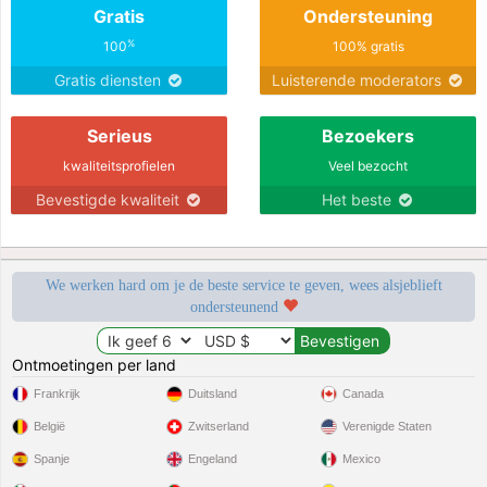
Gratis
Ondersteuning
%
100
100% gratis
Gratis diensten
Luisterende moderators
Serieus
Bezoekers
kwaliteitsprofielen
Veel bezocht
Bevestigde kwaliteit
Het beste
We werken hard om je de beste service te geven, wees alsjeblieft
ondersteunend
Ontmoetingen per land
Frankrijk
Duitsland
Canada
België
Zwitserland
Verenigde Staten
Spanje
Engeland
Mexico