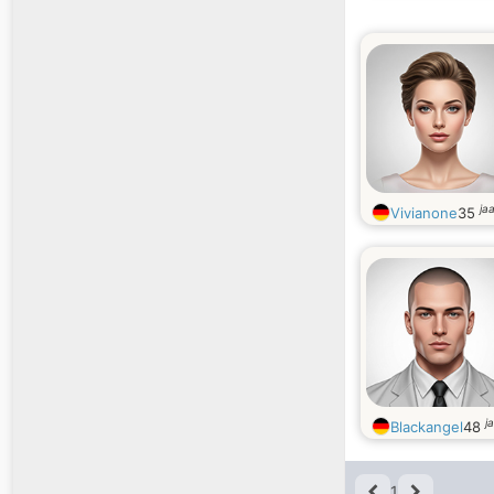
ja
Vivianone
35
j
Blackangel
48
1