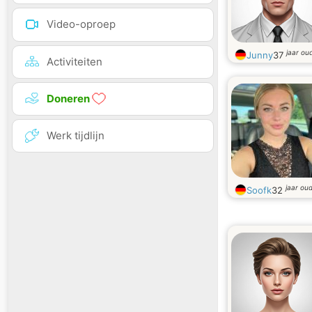
Video-oproep
jaar ou
Junny
37
Activiteiten
Doneren
Werk tijdlijn
jaar ou
Soofk
32