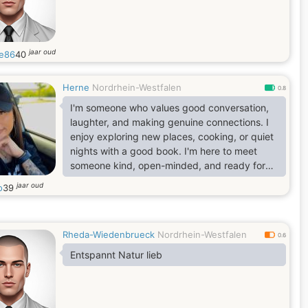
jaar oud
e86
40
Herne
Nordrhein-Westfalen
0.8
I'm someone who values good conversation,
laughter, and making genuine connections. I
enjoy exploring new places, cooking, or quiet
nights with a good book. I'm here to meet
someone kind, open-minded, and ready for
something real. Let’s see where this can go.
jaar oud
o
39
Rheda-Wiedenbrueck
Nordrhein-Westfalen
0.6
Entspannt Natur lieb