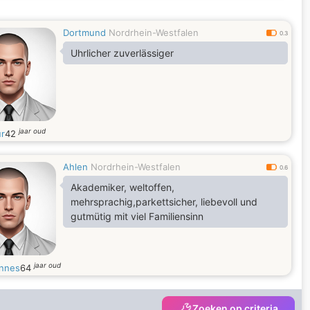
Dortmund
Nordrhein-Westfalen
0.3
Uhrlicher zuverlässiger
jaar oud
ur
42
Ahlen
Nordrhein-Westfalen
0.6
Akademiker, weltoffen,
mehrsprachig,parkettsicher, liebevoll und
gutmütig mit viel Familiensinn
jaar oud
nnes
64
Zoeken op criteria