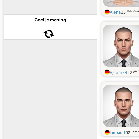
jaar oud
Alena
33
Geef je mening
jaa
Bjoern24
52
jaar
Ianpaul1
62