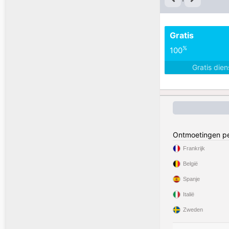
Gratis
%
100
Gratis die
Ontmoetingen pe
Frankrijk
België
Spanje
Italië
Zweden