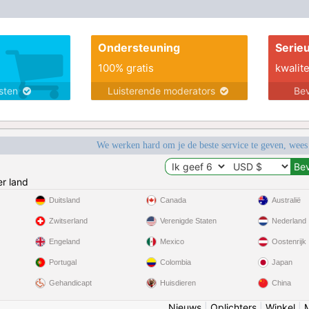
Ondersteuning
Serie
100% gratis
kwalite
nsten
Luisterende moderators
Bev
We werken hard om je de beste service te geven, wees
r land
Duitsland
Canada
Australië
Zwitserland
Verenigde Staten
Nederland
Engeland
Mexico
Oostenrijk
Portugal
Colombia
Japan
Gehandicapt
Huisdieren
China
Nieuws
|
Oplichters
|
Winkel
|