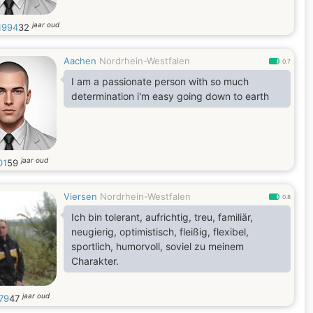
jaar oud
x1994
32
Aachen
Nordrhein-Westfalen
0.7
I am a passionate person with so much
determination i'm easy going down to earth
jaar oud
01
59
Viersen
Nordrhein-Westfalen
0.8
Ich bin tolerant, aufrichtig, treu, familiär,
neugierig, optimistisch, fleißig, flexibel,
sportlich, humorvoll, soviel zu meinem
Charakter.
jaar oud
79
47