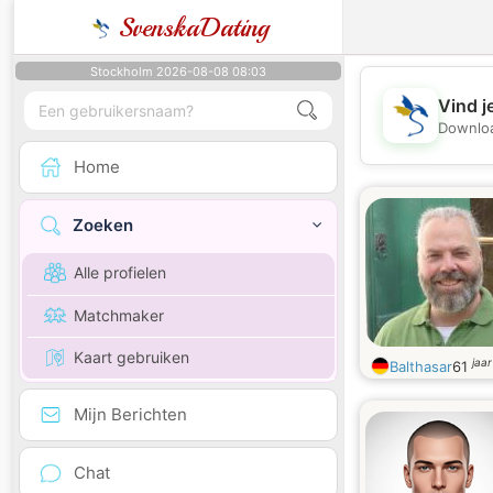
SvenskaDating
Stockholm 2026-08-08 08:03
Vind j
Downloa
Home
Zoeken
Alle profielen
Matchmaker
Kaart gebruiken
jaa
Balthasar
61
Mijn Berichten
Chat