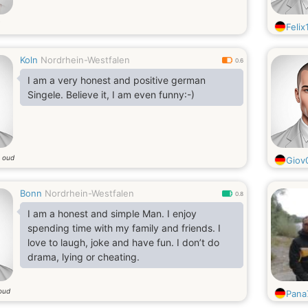
Feli
Koln
Nordrhein-Westfalen
0.6
I am a very honest and positive german
Singele. Believe it, I am even funny:-)
r oud
Giov
Bonn
Nordrhein-Westfalen
0.8
I am a honest and simple Man. I enjoy
spending time with my family and friends. I
love to laugh, joke and have fun. I don’t do
drama, lying or cheating.
 oud
Pana