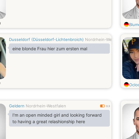
d
Blum
Dusseldorf (Düsseldorf-Lichtenbroich)
Nordrhein-Westfalen
0.5
eine blonde Frau hier zum ersten mal
d
Oclo
Geldern
Nordrhein-Westfalen
0.3
I'm an open minded girl and looking forward
to having a great relashionship here