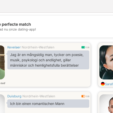
e perfecte match
💖
d nu onze dating-app!
💕
Kevelaer
Nordrhein-Westfalen
0.8
Jag är en mångsidig man, tycker om poesie,
musik, psykologi och andlighet, gillar
människor och hemlighetsfulla berättelser
r oud
Sara
Duisburg
Nordrhein-Westfalen
0.6
Ich bin einen romantischen Mann