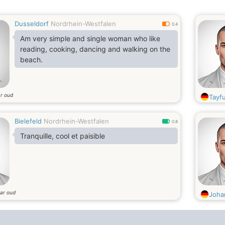
Dusseldorf
Nordrhein-Westfalen
0.4
Am very simple and single woman who like
reading, cooking, dancing and walking on the
beach.
ar oud
Tayf
Bielefeld
Nordrhein-Westfalen
0.8
Tranquille, cool et paisible
aar oud
Joha