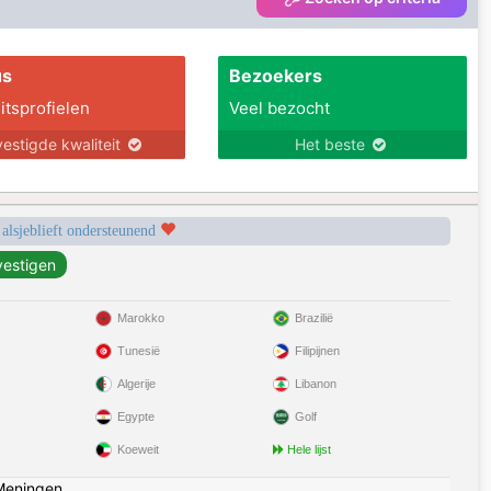
us
Bezoekers
itsprofielen
Veel bezocht
estigde kwaliteit
Het beste
 alsjeblieft ondersteunend
Marokko
Brazilië
Tunesië
Filipijnen
Algerije
Libanon
Egypte
Golf
Koeweit
Hele lijst
Meningen