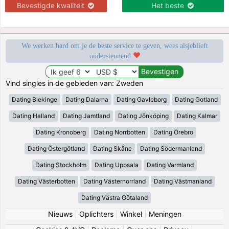
Bevestigde kwaliteit
Het beste
We werken hard om je de beste service te geven, wees alsjeblieft
ondersteunend
Vind singles in de gebieden van: Zweden
Dating Blekinge
Dating Dalarna
Dating Gavleborg
Dating Gotland
Dating Halland
Dating Jamtland
Dating Jönköping
Dating Kalmar
Dating Kronoberg
Dating Norrbotten
Dating Örebro
Dating Östergötland
Dating Skåne
Dating Södermanland
Dating Stockholm
Dating Uppsala
Dating Varmland
Dating Västerbotten
Dating Västernorrland
Dating Västmanland
Dating Västra Götaland
Nieuws
|
Oplichters
|
Winkel
|
Meningen