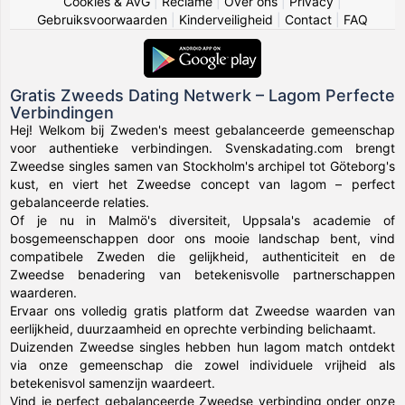
Cookies & AVG
|
Reclame
|
Over ons
|
Privacy
|
Gebruiksvoorwaarden
|
Kinderveiligheid
|
Contact
|
FAQ
Gratis Zweeds Dating Netwerk – Lagom Perfecte
Verbindingen
Hej! Welkom bij Zweden's meest gebalanceerde gemeenschap
voor authentieke verbindingen. Svenskadating.com brengt
Zweedse singles samen van Stockholm's archipel tot Göteborg's
kust, en viert het Zweedse concept van lagom – perfect
gebalanceerde relaties.
Of je nu in Malmö's diversiteit, Uppsala's academie of
bosgemeenschappen door ons mooie landschap bent, vind
compatibele Zweden die gelijkheid, authenticiteit en de
Zweedse benadering van betekenisvolle partnerschappen
waarderen.
Ervaar ons volledig gratis platform dat Zweedse waarden van
eerlijkheid, duurzaamheid en oprechte verbinding belichaamt.
Duizenden Zweedse singles hebben hun lagom match ontdekt
via onze gemeenschap die zowel individuele vrijheid als
betekenisvol samenzijn waardeert.
Vind je perfect gebalanceerde Zweedse verbinding onder onze