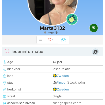
1
Marta3132
Lange tijd
19
ledeninformatie
Age
47 jaar
hier voor
losse relatie
land
Zweden
Stockholm
stad
Rimbo
,
herkomst
Zweden
vitaal
Single
academisch niveau
Niet gespecificeerd