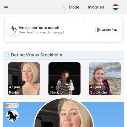
SvenskaDating
Toggle
Mode
Inloggen
navigation
💖
Vind je perfecte match
💖
Download nu onze dating-app!
💕
💕
Dating Vrouw Stockholm
47 jaar
37 jaar
42 jaar
Rimbo
Stockholm
Stockholm
0.6/1