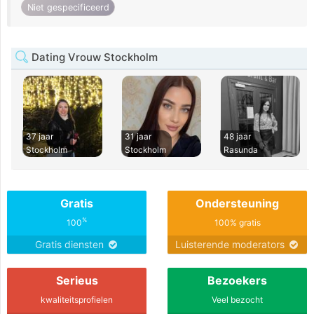
Niet gespecificeerd
Dating Vrouw Stockholm
37 jaar
31 jaar
48 jaar
Stockholm
Stockholm
Rasunda
Gratis
Ondersteuning
%
100
100% gratis
Gratis diensten
Luisterende moderators
Serieus
Bezoekers
kwaliteitsprofielen
Veel bezocht