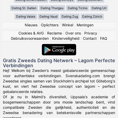
Dating St. Gallen
Dating Thurgau
Dating Ticino
Dating Uri
Dating Valais
Dating Vaud
Dating Zug
Dating Zürich
Nieuws
|
Oplichters
|
Winkel
|
Meningen
Cookies & AVG
|
Reclame
|
Over ons
|
Privacy
|
Gebruiksvoorwaarden
|
Kinderveiligheid
|
Contact
|
FAQ
Gratis Zweeds Dating Netwerk – Lagom Perfecte
Verbindingen
Hej! Welkom bij Zweden's meest gebalanceerde gemeenschap
voor authentieke verbindingen. Svenskadating.com brengt
Zweedse singles samen van Stockholm's archipel tot Göteborg's
kust, en viert het Zweedse concept van lagom – perfect
gebalanceerde relaties.
Of je nu in Malmö's diversiteit, Uppsala's academie of
bosgemeenschappen door ons mooie landschap bent, vind
compatibele Zweden die gelijkheid, authenticiteit en de
Zweedse benadering van betekenisvolle partnerschappen
waarderen.