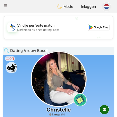
SvenskaDating
Toggle
Mode
Inloggen
navigation
💖
Vind je perfecte match
💖
Download nu onze dating-app!
💕
💕
Dating Vrouw Basel
0/1
1
Christelle
Lange tijd