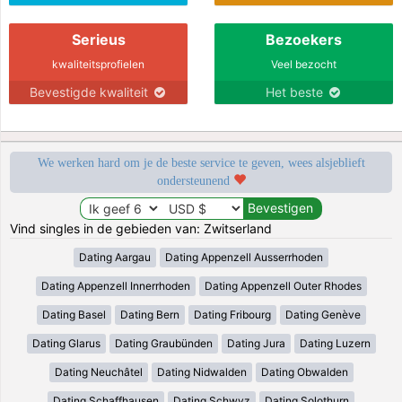
Serieus
Bezoekers
kwaliteitsprofielen
Veel bezocht
Bevestigde kwaliteit
Het beste
We werken hard om je de beste service te geven, wees alsjeblieft
ondersteunend
Vind singles in de gebieden van: Zwitserland
Dating Aargau
Dating Appenzell Ausserrhoden
Dating Appenzell Innerrhoden
Dating Appenzell Outer Rhodes
Dating Basel
Dating Bern
Dating Fribourg
Dating Genève
Dating Glarus
Dating Graubünden
Dating Jura
Dating Luzern
Dating Neuchâtel
Dating Nidwalden
Dating Obwalden
Dating Schaffhausen
Dating Schwyz
Dating Solothurn