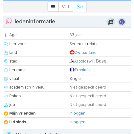
1
ledeninformatie
Age
33 jaar
hier voor
Serieuze relatie
land
Zwitserland
Basel
stad
Arboldswil
,
herkomst
Frankrijk
vitaal
Single
academisch niveau
Niet gespecificeerd
Roken
Niet gespecificeerd
job
Niet gespecificeerd
Mijn vrienden
Inloggen
Lid sinds
Inloggen