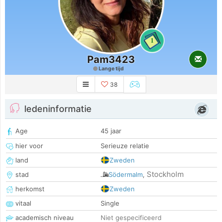
1
Pam3423
Lange tijd
38
ledeninformatie
Age
45 jaar
hier voor
Serieuze relatie
land
Zweden
Stockholm
stad
Södermalm
,
herkomst
Zweden
vitaal
Single
academisch niveau
Niet gespecificeerd