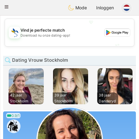
SvenskaDating
Toggle
Mode
Inloggen
navigation
💖
Vind je perfecte match
💖
Download nu onze dating-app!
💕
💕
Dating Vrouw Stockholm
42 jaar
39 jaar
38 jaar
Stockholm
Stockholm
Danderyd
0.9/1