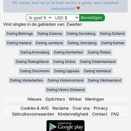
We werken hard om je de beste service te geven, wees alsjeblieft
ondersteunend
Vind singles in de gebieden van: Zweden
Dating Blekinge
Dating Dalarna
Dating Gavleborg
Dating Gotland
Dating Halland
Dating Jamtland
Dating Jönköping
Dating Kalmar
Dating Kronoberg
Dating Norrbotten
Dating Örebro
Dating Östergötland
Dating Skåne
Dating Södermanland
Dating Stockholm
Dating Uppsala
Dating Varmland
Dating Västerbotten
Dating Västernorrland
Dating Västmanland
Dating Västra Götaland
Nieuws
|
Oplichters
|
Winkel
|
Meningen
Cookies & AVG
|
Reclame
|
Over ons
|
Privacy
|
Gebruiksvoorwaarden
|
Kinderveiligheid
|
Contact
|
FAQ