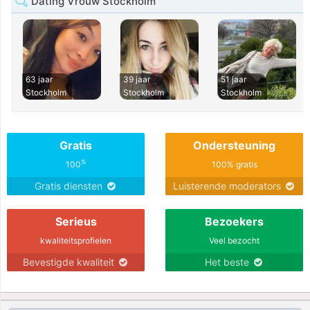
Dating Vrouw Stockholm
63 jaar
39 jaar
51 jaar
Stockholm
Stockholm
Stockholm
Gratis
Ondersteuning
%
100
100% gratis
Gratis diensten
Luisterende moderators
Serieus
Bezoekers
kwaliteitsprofielen
Veel bezocht
Bevestigde kwaliteit
Het beste