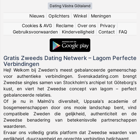
Dating Västra Götaland
Nieuws
|
Oplichters
|
Winkel
|
Meningen
Cookies & AVG
|
Reclame
|
Over ons
|
Privacy
|
Gebruiksvoorwaarden
|
Kinderveiligheid
|
Contact
|
FAQ
Gratis Zweeds Dating Netwerk – Lagom Perfecte
Verbindingen
Hej! Welkom bij Zweden's meest gebalanceerde gemeenschap
voor authentieke verbindingen. Svenskadating.com brengt
Zweedse singles samen van Stockholm's archipel tot Göteborg's
kust, en viert het Zweedse concept van lagom – perfect
gebalanceerde relaties.
Of je nu in Malmö's diversiteit, Uppsala's academie of
bosgemeenschappen door ons mooie landschap bent, vind
compatibele Zweden die gelijkheid, authenticiteit en de
Zweedse benadering van betekenisvolle partnerschappen
waarderen.
Ervaar ons volledig gratis platform dat Zweedse waarden van
eerlijkheid, duurzaamheid en oprechte verbinding belichaamt.