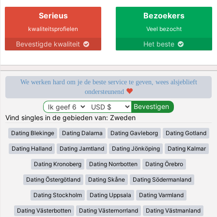
Serieus
Bezoekers
kwaliteitsprofielen
Veel bezocht
Bevestigde kwaliteit
Het beste
We werken hard om je de beste service te geven, wees alsjeblieft
ondersteunend
Vind singles in de gebieden van: Zweden
Dating Blekinge
Dating Dalarna
Dating Gavleborg
Dating Gotland
Dating Halland
Dating Jamtland
Dating Jönköping
Dating Kalmar
Dating Kronoberg
Dating Norrbotten
Dating Örebro
Dating Östergötland
Dating Skåne
Dating Södermanland
Dating Stockholm
Dating Uppsala
Dating Varmland
Dating Västerbotten
Dating Västernorrland
Dating Västmanland