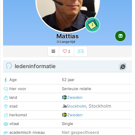
1
Mattias
Lange tijd
2
ledeninformatie
Age
52 jaar
hier voor
Serieuze relatie
land
Zweden
Stockholm
stad
Stockholm
,
herkomst
Zweden
vitaal
Single
academisch niveau
Niet gespecificeerd