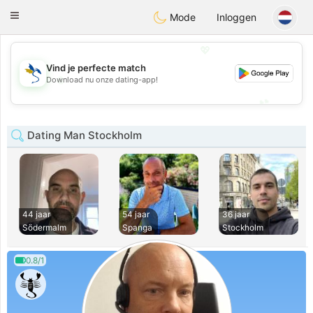
SvenskaDating
Toggle
Mode
Inloggen
navigation
💖
Vind je perfecte match
💖
Download nu onze dating-app!
💕
💕
Dating Man Stockholm
44 jaar
54 jaar
36 jaar
Södermalm
Spanga
Stockholm
0.8/1