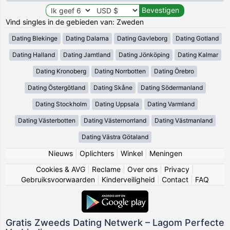
Vind singles in de gebieden van: Zweden
Dating Blekinge
Dating Dalarna
Dating Gavleborg
Dating Gotland
Dating Halland
Dating Jamtland
Dating Jönköping
Dating Kalmar
Dating Kronoberg
Dating Norrbotten
Dating Örebro
Dating Östergötland
Dating Skåne
Dating Södermanland
Dating Stockholm
Dating Uppsala
Dating Varmland
Dating Västerbotten
Dating Västernorrland
Dating Västmanland
Dating Västra Götaland
Nieuws
|
Oplichters
|
Winkel
|
Meningen
Cookies & AVG
|
Reclame
|
Over ons
|
Privacy
|
Gebruiksvoorwaarden
|
Kinderveiligheid
|
Contact
|
FAQ
Gratis Zweeds Dating Netwerk – Lagom Perfecte