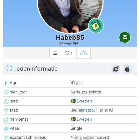
0
Habeb85
Lange tijd
1
ledeninformatie
Age
41 jaar
hier voor
Serieuze relatie
land
Zweden
Halland
stad
Halmstad
,
herkomst
Zweden
vitaal
Single
academisch niveau
Niet gespecificeerd