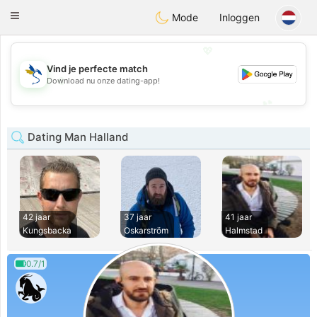
SvenskaDating
Toggle
Mode
Inloggen
navigation
💖
Vind je perfecte match
💖
Download nu onze dating-app!
💕
💕
Dating Man Halland
42 jaar
37 jaar
41 jaar
Kungsbacka
Oskarström
Halmstad
0.7/1