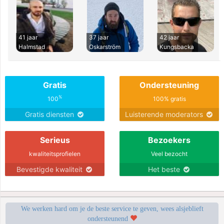
41 jaar
37 jaar
42 jaar
Halmstad
Oskarström
Kungsbacka
Gratis
Ondersteuning
%
100
100% gratis
Gratis diensten
Luisterende moderators
Serieus
Bezoekers
kwaliteitsprofielen
Veel bezocht
Bevestigde kwaliteit
Het beste
We werken hard om je de beste service te geven, wees alsjeblieft
ondersteunend