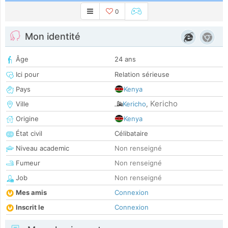
0
Mon identité
Âge
24 ans
Ici pour
Relation sérieuse
Pays
Kenya
Kericho
Ville
Kericho
,
Origine
Kenya
État civil
Célibataire
Niveau academic
Non renseigné
Fumeur
Non renseigné
Job
Non renseigné
Mes amis
Connexion
Inscrit le
Connexion