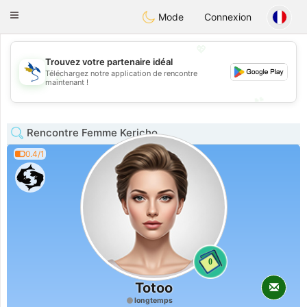
SvenskaDating
Toggle
Mode
Connexion
navigation
💖
Trouvez votre partenaire idéal
Téléchargez notre application de rencontre
💖
maintenant !
💕
💕
Rencontre Femme Kericho
0.4/1
0
Totoo
longtemps