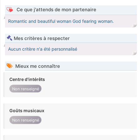
Ce que j'attends de mon partenaire
Romantic and beautiful woman God fearing woman.
Mes critères à respecter
Aucun critère n'a été personnalisé
Mieux me connaître
Centre d'intérêts
Non renseigné
Goûts musicaux
Non renseigné