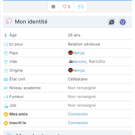
0
Mon identité
Âge
26 ans
Ici pour
Relation sérieuse
Pays
Kenya
Kericho
Ville
Kericho
,
Origine
Kenya
État civil
Célibataire
Niveau academic
Non renseigné
Fumeur
Non renseigné
Job
Non renseigné
Mes amis
Connexion
Inscrit le
Connexion