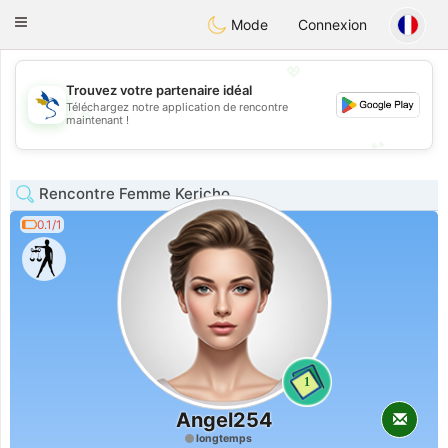
SvenskaDating
Toggle
Mode
Connexion
navigation
💖
Trouvez votre partenaire idéal
Téléchargez notre application de rencontre
💖
maintenant !
💕
💕
Rencontre Femme Kericho
0.1/1
1
Angel254
longtemps