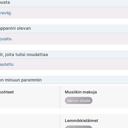
nusta
revlig.
ppanini olevan
positiv.
t, joita tulisi noudattaa
kautettu
en minuun paremmin
kohteet
Musiikin makuja
Kerron sinulle
Lemmikkieläimet