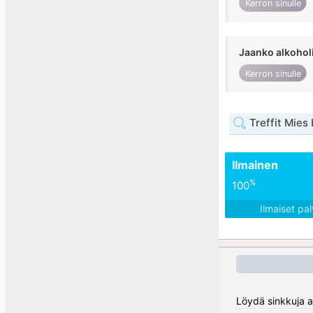
Kerron sinulle
Jaanko alkohol
Kerron sinulle
Treffit Mies
Ilmainen
%
100
Ilmaiset pa
Löydä sinkkuja al