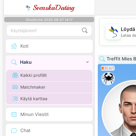
SvenskaDating
Stockholm 2026-08-07 14:17
Löydä 
Lataa d
Koti
Treffit Mies 
Haku
0.6/1
Kaikki profiilit
Matchmaker
Käytä karttaa
Minun Viestit
Chat