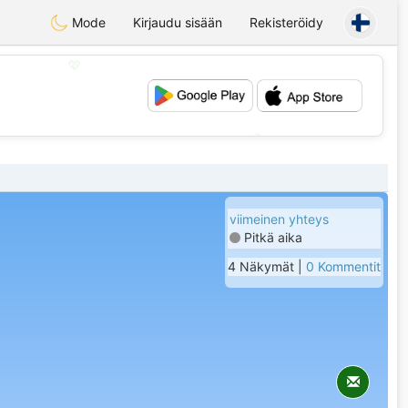
Mode
Kirjaudu sisään
Rekisteröidy
💖
💕
viimeinen yhteys
Pitkä aika
4 Näkymät |
0 Kommentit