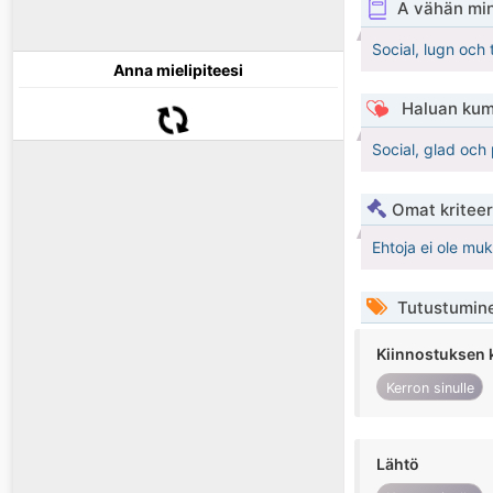
A vähän mi
Social, lugn och t
Anna mielipiteesi
Haluan kum
Social, glad och 
Omat kriteeri
Ehtoja ei ole mu
Tutustumin
Kiinnostuksen 
Kerron sinulle
Lähtö