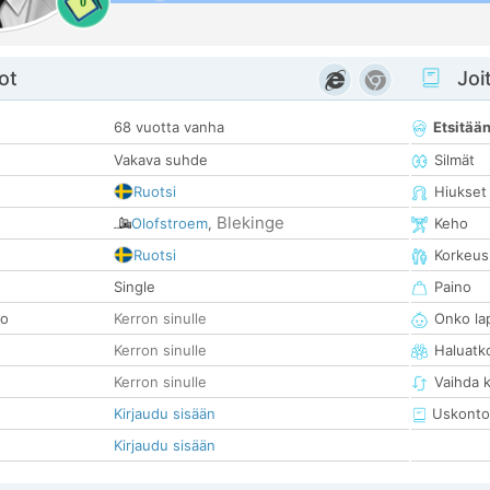
0
ot
Joit
68 vuotta vanha
Etsitää
Vakava suhde
Silmät
Ruotsi
Hiukset
Blekinge
Olofstroem
,
Keho
Ruotsi
Korkeus
Single
Paino
so
Kerron sinulle
Onko la
Kerron sinulle
Haluatk
Kerron sinulle
Vaihda 
Kirjaudu sisään
Uskonto
Kirjaudu sisään