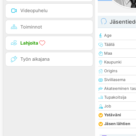
Videopuhelu
Jäsentied
Toiminnot
Age
Lahjoita
Täällä
Maa
Työn aikajana
Kaupunki
Origins
Siviiliasema
Akateeminen ta
Tupakoitsija
Job
Ystäväni
Jäsen lähtien