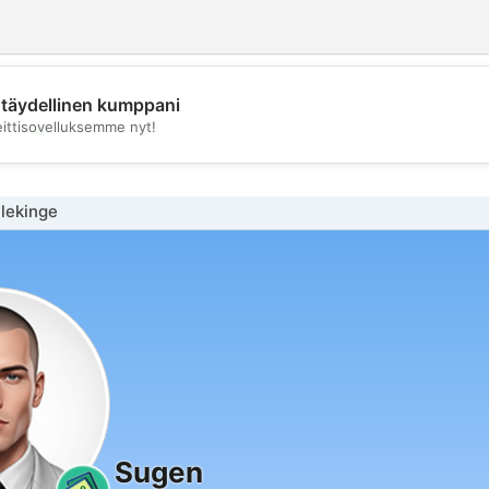
täydellinen kumppani
💖
eittisovelluksemme nyt!
💕
Blekinge
Sugen