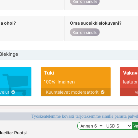
Kerron sinulle
ia ohol?
Oma suosikkielokuvani?
Kerron sinulle
 Blekinge
Tuki
Vakav
100% ilmainen
laatupro
lvelut
Kuuntelevat moderaattorit
V
Työskentelemme kovasti tarjotaksemme sinulle parasta palvelu
ueilta: Ruotsi