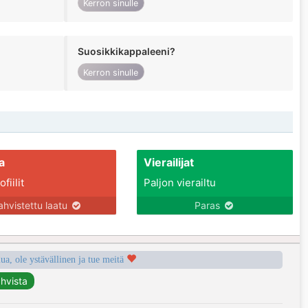
Kerron sinulle
Suosikkikappaleeni?
Kerron sinulle
a
Vierailijat
fiilit
Paljon vierailtu
ahvistettu laatu
Paras
a, ole ystävällinen ja tue meitä