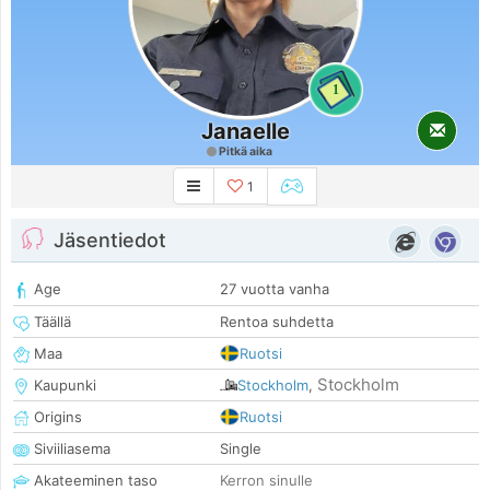
1
Janaelle
Pitkä aika
1
Jäsentiedot
Age
27 vuotta vanha
Täällä
Rentoa suhdetta
Maa
Ruotsi
Stockholm
Kaupunki
Stockholm
,
Origins
Ruotsi
Siviiliasema
Single
Akateeminen taso
Kerron sinulle