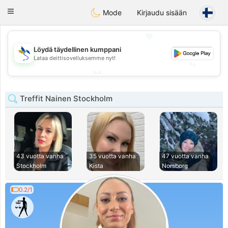
SvenskaDating
Toggle
Mode
Kirjaudu sisään
navigation
💖
💖
Löydä täydellinen kumppani
Lataa deittisovelluksemme nyt!
💕
💕
Treffit Nainen Stockholm
43 vuotta vanha
35 vuotta vanha
47 vuotta vanha
Stockholm
Kista
Norsborg
0.2/1