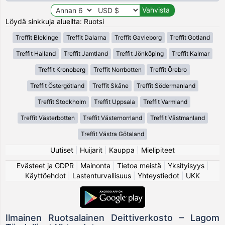
Löydä sinkkuja alueilta: Ruotsi
Treffit Blekinge
Treffit Dalarna
Treffit Gavleborg
Treffit Gotland
Treffit Halland
Treffit Jamtland
Treffit Jönköping
Treffit Kalmar
Treffit Kronoberg
Treffit Norrbotten
Treffit Örebro
Treffit Östergötland
Treffit Skåne
Treffit Södermanland
Treffit Stockholm
Treffit Uppsala
Treffit Varmland
Treffit Västerbotten
Treffit Västernorrland
Treffit Västmanland
Treffit Västra Götaland
Uutiset
|
Huijarit
|
Kauppa
|
Mielipiteet
Evästeet ja GDPR
|
Mainonta
|
Tietoa meistä
|
Yksityisyys
|
Käyttöehdot
|
Lastenturvallisuus
|
Yhteystiedot
|
UKK
Ilmainen Ruotsalainen Deittiverkosto – Lagom