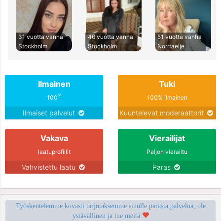
31 vuotta vanha
46 vuotta vanha
51 vuotta vanha
Stockholm
Stockholm
Norrtaelje
Ilmainen
Tuki
%
100
100% ilmainen
Ilmaiset palvelut
Kuuntelevat moderaattorit
Vakava
Vierailijat
laatuprofiilit
Paljon vierailtu
Vahvistettu laatu
Paras
Työskentelemme kovasti tarjotaksemme sinulle parasta palvelua, ole
ystävällinen ja tue meitä