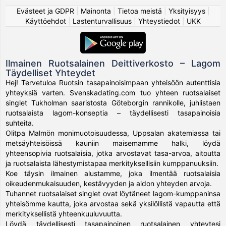
Evästeet ja GDPR
|
Mainonta
|
Tietoa meistä
|
Yksityisyys
|
Käyttöehdot
|
Lastenturvallisuus
|
Yhteystiedot
|
UKK
Ilmainen Ruotsalainen Deittiverkosto – Lagom
Täydelliset Yhteydet
Hej! Tervetuloa Ruotsin tasapainoisimpaan yhteisöön autenttisia
yhteyksiä varten. Svenskadating.com tuo yhteen ruotsalaiset
singlet Tukholman saaristosta Göteborgin rannikolle, juhlistaen
ruotsalaista lagom-konseptia – täydellisesti tasapainoisia
suhteita.
Olitpa Malmön monimuotoisuudessa, Uppsalan akatemiassa tai
metsäyhteisöissä kauniin maisemamme halki, löydä
yhteensopivia ruotsalaisia, jotka arvostavat tasa-arvoa, aitoutta
ja ruotsalaista lähestymistapaa merkityksellisiin kumppanuuksiin.
Koe täysin ilmainen alustamme, joka ilmentää ruotsalaisia
oikeudenmukaisuuden, kestävyyden ja aidon yhteyden arvoja.
Tuhannet ruotsalaiset singlet ovat löytäneet lagom-kumppaninsa
yhteisömme kautta, joka arvostaa sekä yksilöllistä vapautta että
merkityksellistä yhteenkuuluvuutta.
Löydä täydellisesti tasapainoinen ruotsalainen yhteytesi