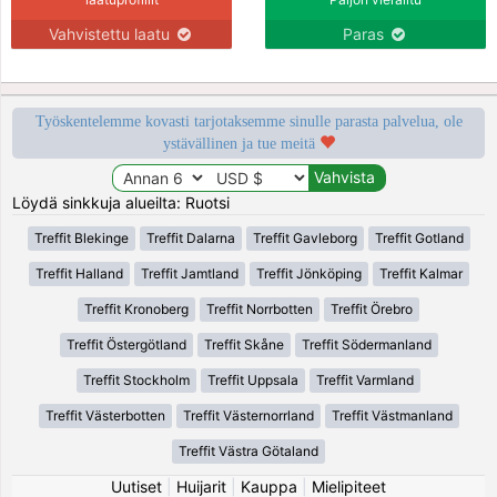
Vahvistettu laatu
Paras
Työskentelemme kovasti tarjotaksemme sinulle parasta palvelua, ole
ystävällinen ja tue meitä
Löydä sinkkuja alueilta: Ruotsi
Treffit Blekinge
Treffit Dalarna
Treffit Gavleborg
Treffit Gotland
Treffit Halland
Treffit Jamtland
Treffit Jönköping
Treffit Kalmar
Treffit Kronoberg
Treffit Norrbotten
Treffit Örebro
Treffit Östergötland
Treffit Skåne
Treffit Södermanland
Treffit Stockholm
Treffit Uppsala
Treffit Varmland
Treffit Västerbotten
Treffit Västernorrland
Treffit Västmanland
Treffit Västra Götaland
Uutiset
|
Huijarit
|
Kauppa
|
Mielipiteet