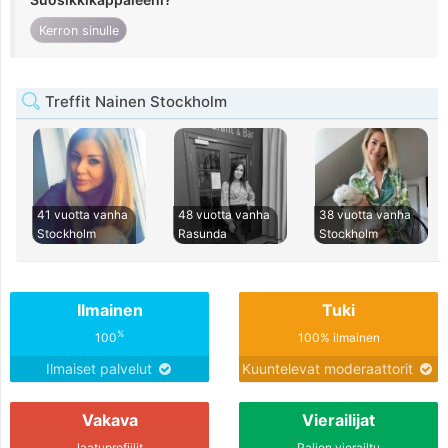
Kerron sinulle
Treffit Nainen Stockholm
41 vuotta vanha
48 vuotta vanha
38 vuotta vanha
Stockholm
Rasunda
Stockholm
Ilmainen
Tuki
%
100
100% ilmainen
Ilmaiset palvelut
Kuuntelevat moderaattorit
Vakava
Vierailijat
laatuprofiilit
Paljon vierailtu