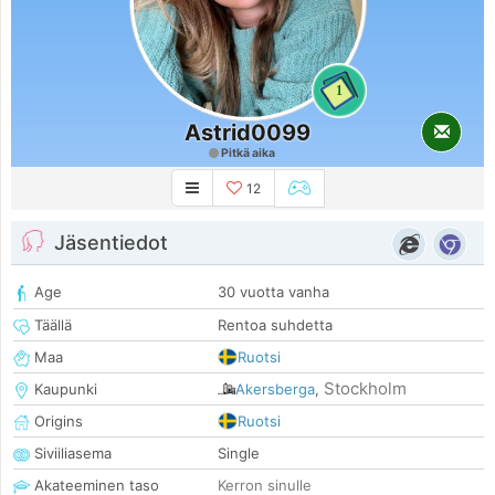
1
Astrid0099
Pitkä aika
12
Jäsentiedot
Age
30 vuotta vanha
Täällä
Rentoa suhdetta
Maa
Ruotsi
Stockholm
Kaupunki
Akersberga
,
Origins
Ruotsi
Siviiliasema
Single
Akateeminen taso
Kerron sinulle