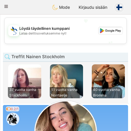
SvenskaDating
Toggle
Mode
Kirjaudu sisään
navigation
💖
Löydä täydellinen kumppani
💖
Lataa deittisovelluksemme nyt!
💕
💕
Treffit Nainen Stockholm
37 vuotta vanha
51 vuotta vanha
40 vuotta vanha
Stockholm
Norrtaelje
Bromma
0.2/1