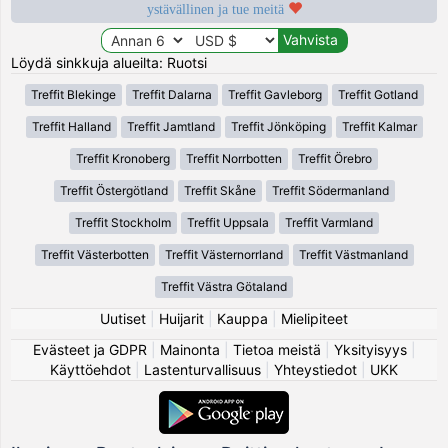
ystävällinen ja tue meitä
Löydä sinkkuja alueilta: Ruotsi
Treffit Blekinge
Treffit Dalarna
Treffit Gavleborg
Treffit Gotland
Treffit Halland
Treffit Jamtland
Treffit Jönköping
Treffit Kalmar
Treffit Kronoberg
Treffit Norrbotten
Treffit Örebro
Treffit Östergötland
Treffit Skåne
Treffit Södermanland
Treffit Stockholm
Treffit Uppsala
Treffit Varmland
Treffit Västerbotten
Treffit Västernorrland
Treffit Västmanland
Treffit Västra Götaland
Uutiset
|
Huijarit
|
Kauppa
|
Mielipiteet
Evästeet ja GDPR
|
Mainonta
|
Tietoa meistä
|
Yksityisyys
|
Käyttöehdot
|
Lastenturvallisuus
|
Yhteystiedot
|
UKK