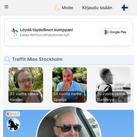
SvenskaDating
Toggle
Mode
Kirjaudu sisään
navigation
💖
Löydä täydellinen kumppani
💖
Lataa deittisovelluksemme nyt!
💕
💕
Treffit Mies Stockholm
33 vuotta vanha
54 vuotta vanha
29 vuotta vanha
Handen
Spanga
Danderyd
0.6/1