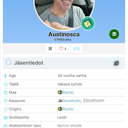
2
Austinosca
Pitkä aika
4
Jäsentiedot
Age
34 vuotta vanha
Täällä
Vakava suhde
Maa
Ruotsi
Stockholm
Kaupunki
Stockholm
,
Origins
Ruotsi
Siviiliasema
Leski
Akateeminen taso
Kerron sinulle