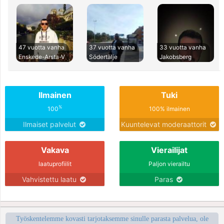
47 vuotta vanha
37 vuotta vanha
33 vuotta vanha
Enskede-Arsta-V
Södertälje
Jakobsberg
Ilmainen
Tuki
%
100
100% ilmainen
Ilmaiset palvelut
Kuuntelevat moderaattorit
Vakava
Vierailijat
laatuprofiilit
Paljon vierailtu
Vahvistettu laatu
Paras
Työskentelemme kovasti tarjotaksemme sinulle parasta palvelua, ole