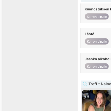
Kiinnostuksen 
Kerron sinulle
Lähtö
Kerron sinulle
Jaanko alkohol
Kerron sinulle
Treffit Nain