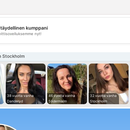
täydellinen kumppani
💖
eittisovelluksemme nyt!
💕
n Stockholm
38 vuotta vanha
46 vuotta vanha
32 vuotta vanha
Danderyd
Södermalm
Stockholm