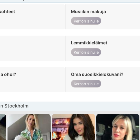
kohteet
Musiikin makuja
Kerron sinulle
Lemmikkieläimet
Kerron sinulle
ia ohol?
Oma suosikkielokuvani?
Kerron sinulle
en Stockholm