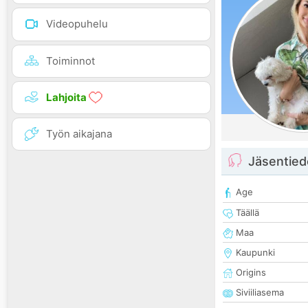
Videopuhelu
Toiminnot
Lahjoita
Työn aikajana
Jäsentied
Age
Täällä
Maa
Kaupunki
Origins
Siviiliasema