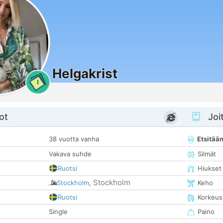
Helgakrist
1
ot
Joit
38 vuotta vanha
Etsitää
Vakava suhde
Silmät
Ruotsi
Hiukset
Stockholm
Stockholm
,
Keho
Ruotsi
Korkeus
Single
Paino