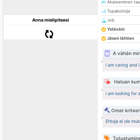
Akateeminen ta
Tupakoitsija
Anna mielipiteesi
Job
Ystäväni
Jäsen lähtien
A vähän mi
i am caring and i
Haluan kum
i am looking for 
Omat kriteeri
Ehtoja ei ole mu
Tutustumin