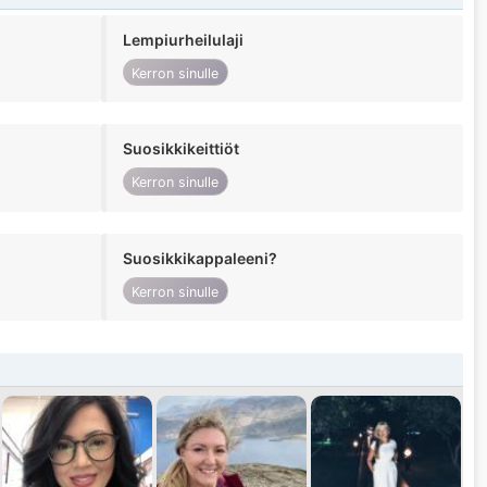
Lempiurheilulaji
Kerron sinulle
Suosikkikeittiöt
Kerron sinulle
Suosikkikappaleeni?
Kerron sinulle