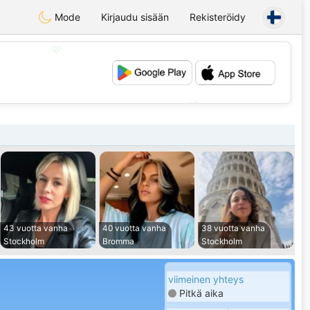
Mode
Kirjaudu sisään
Rekisteröidy
💖
💕
43 vuotta vanha
40 vuotta vanha
38 vuotta vanha
Stockholm
Bromma
Stockholm
viimeinen yhteys
Pitkä aika