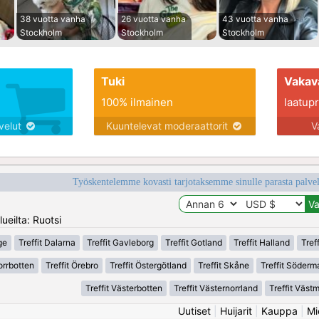
38 vuotta vanha
26 vuotta vanha
43 vuotta vanha
Stockholm
Stockholm
Stockholm
Tuki
Vakav
100% ilmainen
laatupro
lvelut
Kuuntelevat moderaattorit
V
Työskentelemme kovasti tarjotaksemme sinulle parasta palvelu
ueilta: Ruotsi
ge
Treffit Dalarna
Treffit Gavleborg
Treffit Gotland
Treffit Halland
Tref
orrbotten
Treffit Örebro
Treffit Östergötland
Treffit Skåne
Treffit Söderm
Treffit Västerbotten
Treffit Västernorrland
Treffit Väst
Uutiset
|
Huijarit
|
Kauppa
|
Mi