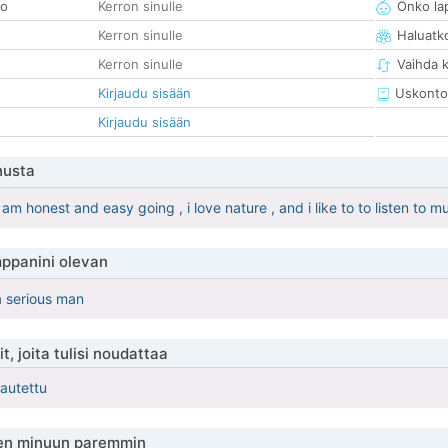
so
Kerron sinulle
Onko la
Kerron sinulle
Haluatk
Kerron sinulle
Vaihda 
Kirjaudu sisään
Uskonto
Kirjaudu sisään
nusta
 am honest and easy going , i love nature , and i like to to listen to mu
ppanini olevan
a serious man
t, joita tulisi noudattaa
kautettu
en minuun paremmin