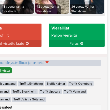
48 vuotta vanha
42 vuotta vanha
36 vuotta vanha
Stockholm
Stockholm
Stockholm
a
Vierailijat
fiilit
Paljon vierailtu
ahvistettu laatu
Paras
a, ole ystävällinen ja tue meitä
fit Jamtland
Treffit Jönköping
Treffit Kalmar
Treffit Kronoberg
anland
Treffit Stockholm
Treffit Uppsala
Treffit Varmland
manland
Treffit Västra Götaland
elipiteet