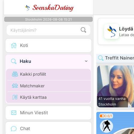
SvenskaDating
Stockholm 2026-08-08 15:21
Löydä 
Lataa d
Koti
Treffit Naine
Haku
Kaikki profiilit
Matchmaker
Käytä karttaa
41 vuotta vanha
Stockholm
Minun Viestit
0.6/1
Chat