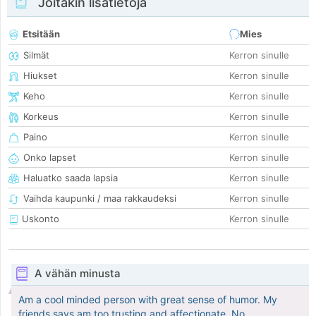
Joitakin lisätietoja
Etsitään
Mies
Silmät
Kerron sinulle
Hiukset
Kerron sinulle
Keho
Kerron sinulle
Korkeus
Kerron sinulle
Paino
Kerron sinulle
Onko lapset
Kerron sinulle
Haluatko saada lapsia
Kerron sinulle
Vaihda kaupunki / maa rakkaudeksi
Kerron sinulle
Uskonto
Kerron sinulle
A vähän minusta
Am a cool minded person with great sense of humor. My
friends says am too trusting and affectionate. No