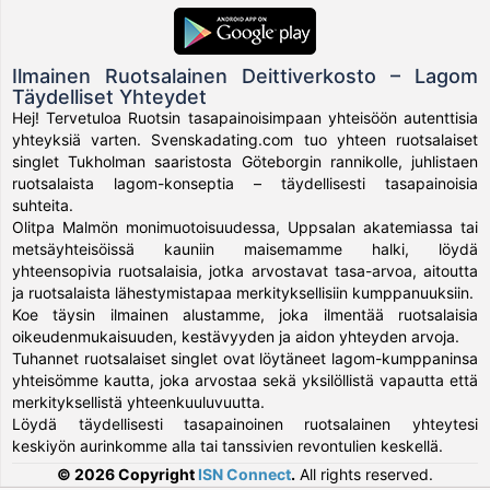
Ilmainen Ruotsalainen Deittiverkosto – Lagom
Täydelliset Yhteydet
Hej! Tervetuloa Ruotsin tasapainoisimpaan yhteisöön autenttisia
yhteyksiä varten. Svenskadating.com tuo yhteen ruotsalaiset
singlet Tukholman saaristosta Göteborgin rannikolle, juhlistaen
ruotsalaista lagom-konseptia – täydellisesti tasapainoisia
suhteita.
Olitpa Malmön monimuotoisuudessa, Uppsalan akatemiassa tai
metsäyhteisöissä kauniin maisemamme halki, löydä
yhteensopivia ruotsalaisia, jotka arvostavat tasa-arvoa, aitoutta
ja ruotsalaista lähestymistapaa merkityksellisiin kumppanuuksiin.
Koe täysin ilmainen alustamme, joka ilmentää ruotsalaisia
oikeudenmukaisuuden, kestävyyden ja aidon yhteyden arvoja.
Tuhannet ruotsalaiset singlet ovat löytäneet lagom-kumppaninsa
yhteisömme kautta, joka arvostaa sekä yksilöllistä vapautta että
merkityksellistä yhteenkuuluvuutta.
Löydä täydellisesti tasapainoinen ruotsalainen yhteytesi
keskiyön aurinkomme alla tai tanssivien revontulien keskellä.
© 2026 Copyright
ISN Connect
.
All rights reserved.