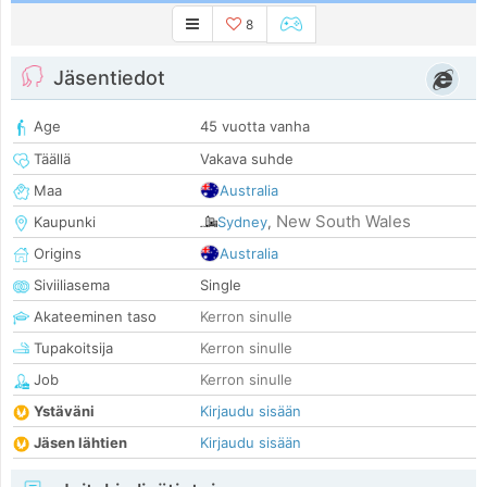
8
Jäsentiedot
Age
45 vuotta vanha
Täällä
Vakava suhde
Maa
Australia
New South Wales
Kaupunki
Sydney
,
Origins
Australia
Siviiliasema
Single
Akateeminen taso
Kerron sinulle
Tupakoitsija
Kerron sinulle
Job
Kerron sinulle
Ystäväni
Kirjaudu sisään
Jäsen lähtien
Kirjaudu sisään