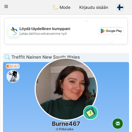
SvenskaDating
Toggle
Mode
Kirjaudu sisään
navigation
💖
Löydä täydellinen kumppani
💖
Lataa deittisovelluksemme nyt!
💕
💕
Treffit Nainen New South Wales
0.4/1
1
Burne467
Pitkä aika