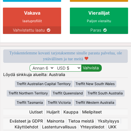
Vakava
Vierailijat
laatuprofiilit
Paljon vierailtu
Vahvistettu laatu
Paras
Työskentelemme kovasti tarjotaksemme sinulle parasta palvelua, ole
ystävällinen ja tue meitä
Löydä sinkkuja alueilta: Australia
Treffit Australian Capital Territory
Treffit New South Wales
Treffit Northern Territory
Treffit Queensland
Treffit South Australia
Treffit Tasmania
Treffit Victoria
Treffit Western Australia
Uutiset
|
Huijarit
|
Kauppa
|
Mielipiteet
Evästeet ja GDPR
|
Mainonta
|
Tietoa meistä
|
Yksityisyys
|
Käyttöehdot
|
Lastenturvallisuus
|
Yhteystiedot
|
UKK