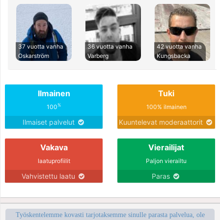
37 vuotta vanha
36 vuotta vanha
42 vuotta vanha
Oskarström
Varberg
Kungsbacka
Ilmainen
Tuki
%
100
100% ilmainen
Ilmaiset palvelut
Kuuntelevat moderaattorit
Vakava
Vierailijat
laatuprofiilit
Paljon vierailtu
Vahvistettu laatu
Paras
Työskentelemme kovasti tarjotaksemme sinulle parasta palvelua, ole