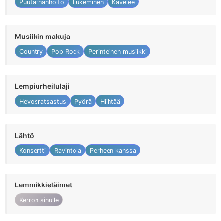
Puutarhanhoito
Lukeminen
Kävelee
Musiikin makuja
Country
Pop Rock
Perinteinen musiikki
Lempiurheilulaji
Hevosratsastus
Pyörä
Hiihtää
Lähtö
Konsertti
Ravintola
Perheen kanssa
Lemmikkieläimet
Kerron sinulle