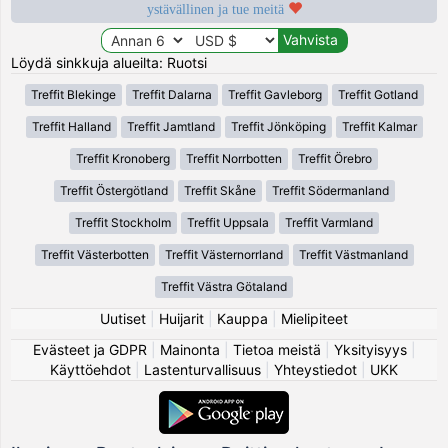
ystävällinen ja tue meitä
Löydä sinkkuja alueilta: Ruotsi
Treffit Blekinge
Treffit Dalarna
Treffit Gavleborg
Treffit Gotland
Treffit Halland
Treffit Jamtland
Treffit Jönköping
Treffit Kalmar
Treffit Kronoberg
Treffit Norrbotten
Treffit Örebro
Treffit Östergötland
Treffit Skåne
Treffit Södermanland
Treffit Stockholm
Treffit Uppsala
Treffit Varmland
Treffit Västerbotten
Treffit Västernorrland
Treffit Västmanland
Treffit Västra Götaland
Uutiset
|
Huijarit
|
Kauppa
|
Mielipiteet
Evästeet ja GDPR
|
Mainonta
|
Tietoa meistä
|
Yksityisyys
|
Käyttöehdot
|
Lastenturvallisuus
|
Yhteystiedot
|
UKK