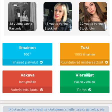
48 vuotta vanha
43 vuotta vanha
32 vuotta vanha
Rasunda
Stockholm
Stockholm
Ilmainen
Tuki
%
100
100% ilmainen
Ilmaiset palvelut
Kuuntelevat moderaattorit
Vakava
Vierailijat
laatuprofiilit
Paljon vierailtu
Vahvistettu laatu
Paras
Työskentelemme kovasti tarjotaksemme sinulle parasta palvelua, ole