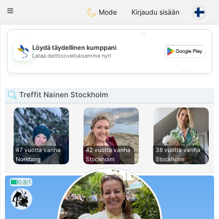
SvenskaDating
Toggle
Mode
Kirjaudu sisään
navigation
💖
Löydä täydellinen kumppani
💖
Lataa deittisovelluksemme nyt!
💕
💕
Treffit Nainen Stockholm
47 vuotta vanha
42 vuotta vanha
38 vuotta vanha
Norsborg
Stockholm
Stockholm
0.8/1