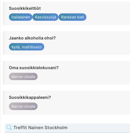
Suosikkikeittiöt
italialainen
Kasvissyöjä
Ranskan kieli
Jaanko alkoholia ohol?
Kyllä, maltillisesti
Oma suosikkielokuvani?
Kerron sinulle
Suosikkikappaleeni?
Kerron sinulle
Treffit Nainen Stockholm