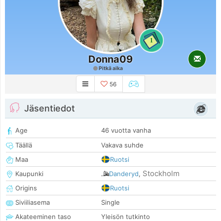
1
Donna09
Pitkä aika
56
Jäsentiedot
Age
46 vuotta vanha
Täällä
Vakava suhde
Maa
Ruotsi
Stockholm
Kaupunki
Danderyd
,
Origins
Ruotsi
Siviiliasema
Single
Akateeminen taso
Yleisön tutkinto