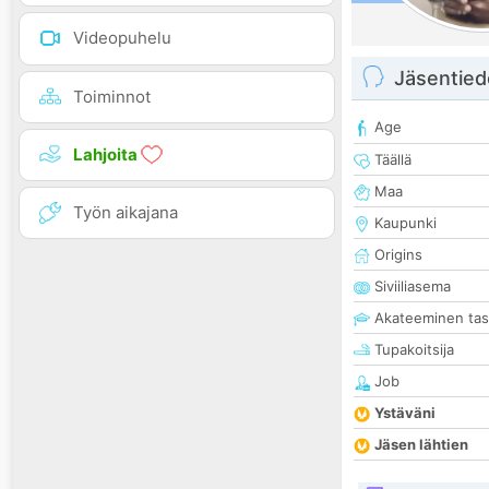
Videopuhelu
Jäsentied
Toiminnot
Age
Lahjoita
Täällä
Maa
Työn aikajana
Kaupunki
Origins
Siviiliasema
Akateeminen ta
Tupakoitsija
Job
Ystäväni
Jäsen lähtien