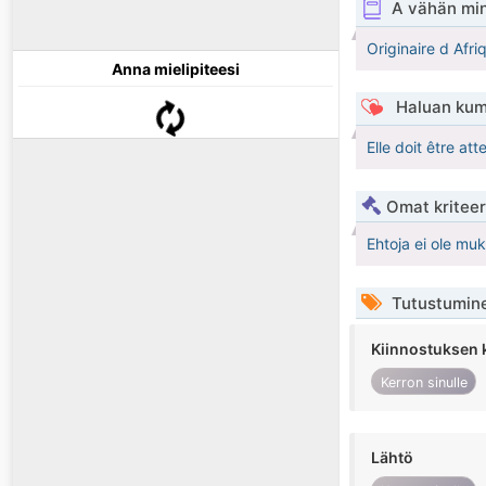
A vähän mi
Originaire d Afri
Anna mielipiteesi
Haluan kum
Elle doit être att
Omat kriteeri
Ehtoja ei ole mu
Tutustumin
Kiinnostuksen 
Kerron sinulle
Lähtö