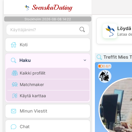
SvenskaDating
Stockholm 2026-08-08 14:22
Löydä 
Lataa d
Koti
Treffit Mies T
Haku
0.6/1
Kaikki profiilit
Matchmaker
Käytä karttaa
Minun Viestit
Chat