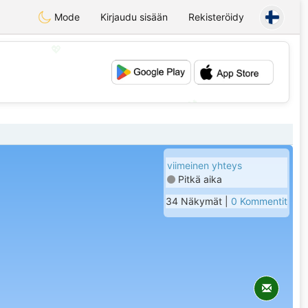
Mode
Kirjaudu sisään
Rekisteröidy
💖
💕
viimeinen yhteys
Pitkä aika
34 Näkymät |
0 Kommentit