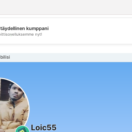
täydellinen kumppani
💖
eittisovelluksemme nyt!
💕
bilisi
Loic55