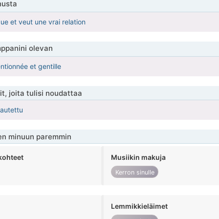
nusta
que et veut une vrai relation
ppanini olevan
entionnée et gentille
t, joita tulisi noudattaa
kautettu
en minuun paremmin
kohteet
Musiikin makuja
Kerron sinulle
Lemmikkieläimet