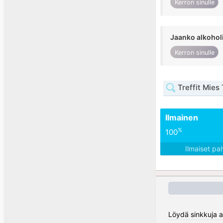
Kerron sinulle
Jaanko alkohol
Kerron sinulle
Treffit Mies T
Ilmainen
%
100
Ilmaiset pa
Löydä sinkkuja al