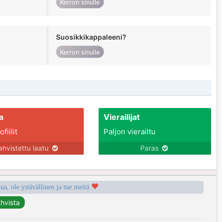
Kerron sinulle
Suosikkikappaleeni?
Kerron sinulle
a
Vierailijat
fiilit
Paljon vierailtu
ahvistettu laatu
Paras
a, ole ystävällinen ja tue meitä