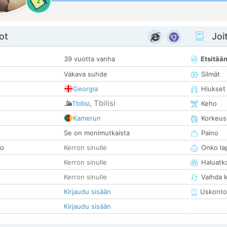
2
ot
Joit
39 vuotta vanha
Etsitää
Vakava suhde
Silmät
Georgia
Hiukset
Tbilisi
Tbilisi
,
Keho
Kamerun
Korkeus
Se on monimutkaista
Paino
so
Kerron sinulle
Onko la
Kerron sinulle
Haluatk
Kerron sinulle
Vaihda 
Kirjaudu sisään
Uskonto
Kirjaudu sisään