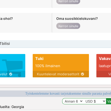
Kerron sinulle
ia ohol?
Oma suosikkielokuvani?
Kerron sinulle
bilisi
Tuki
Vakav
100% ilmainen
laatupro
lvelut
Kuuntelevat moderaattorit
V
Työskentelemme kovasti tarjotaksemme sinulle parasta palvelu
ueilta: Georgia