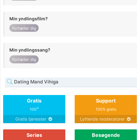
Min yndlingsfilm?
Fortæller dig
Min yndlingssang?
Fortæller dig
Dating Mand Vihiga
Gratis
Support
%
100
100% gratis
Gratis tjenester
Lyttende moderatorer
Seriøs
Besøgende