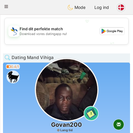
SvenskaDating
Toggle
Mode
Log ind
navigation
💖
Find dit perfekte match
💖
Download vores datingapp nu!
💕
💕
Dating Mand Vihiga
0.4/1
1
Govan200
Lang tid