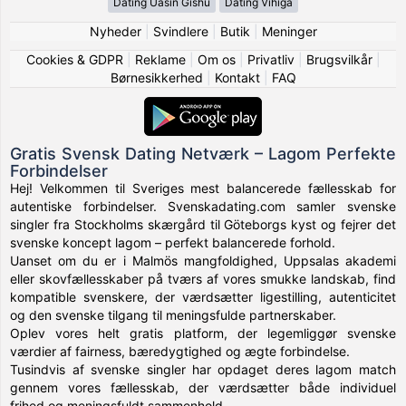
Dating Uasin Gishu
Dating Vihiga
Nyheder
|
Svindlere
|
Butik
|
Meninger
Cookies & GDPR
|
Reklame
|
Om os
|
Privatliv
|
Brugsvilkår
|
Børnesikkerhed
|
Kontakt
|
FAQ
Gratis Svensk Dating Netværk – Lagom Perfekte
Forbindelser
Hej! Velkommen til Sveriges mest balancerede fællesskab for
autentiske forbindelser. Svenskadating.com samler svenske
singler fra Stockholms skærgård til Göteborgs kyst og fejrer det
svenske koncept lagom – perfekt balancerede forhold.
Uanset om du er i Malmös mangfoldighed, Uppsalas akademi
eller skovfællesskaber på tværs af vores smukke landskab, find
kompatible svenskere, der værdsætter ligestilling, autenticitet
og den svenske tilgang til meningsfulde partnerskaber.
Oplev vores helt gratis platform, der legemliggør svenske
værdier af fairness, bæredygtighed og ægte forbindelse.
Tusindvis af svenske singler har opdaget deres lagom match
gennem vores fællesskab, der værdsætter både individuel
frihed og meningsfuldt sammenhold.