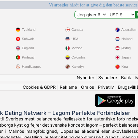
Vi arbejder hårdt for at give dig den bedste service
Tyskland
Canada
Australien
Schweiz
USA
Holland
England
Mexico
Østrig
Portugal
Colombia
Japan
Handicappet
Kæledyr
Kina
Nyheder
|
Svindlere
|
Butik
|
M
Cookies & GDPR
|
Reklame
|
Om os
|
Privatliv
|
Brugsvilk
k Dating Netværk – Lagom Perfekte Forbindelser
til Sveriges mest balancerede fællesskab for autentiske forbindel
eborgs kyst og fejrer det svenske koncept lagom – perfekt balancere
r i Malmös mangfoldighed, Uppsalas akademi eller skovfælless
rdsætter ligestilling, autenticitet og den svenske tilgang til mening