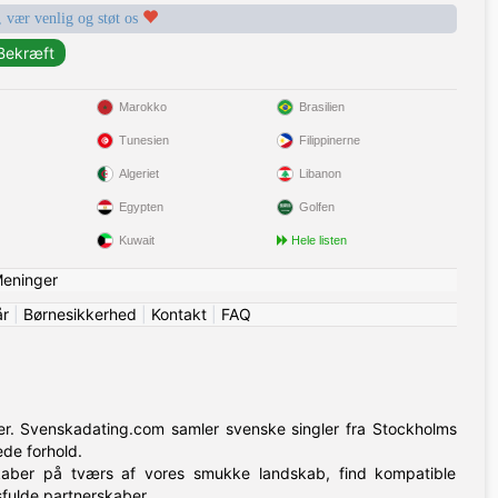
, vær venlig og støt os
Marokko
Brasilien
Tunesien
Filippinerne
Algeriet
Libanon
Egypten
Golfen
Kuwait
Hele listen
eninger
år
|
Børnesikkerhed
|
Kontakt
|
FAQ
ser. Svenskadating.com samler svenske singler fra Stockholms
de forhold.
kaber på tværs af vores smukke landskab, find kompatible
sfulde partnerskaber.