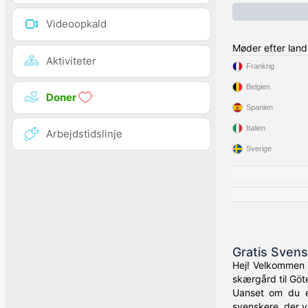
Videoopkald
Møder efter land
Aktiviteter
Frankrig
Belgien
Doner
Spanien
Italien
Arbejdstidslinje
Sverige
Gratis Svens
Hej! Velkommen 
skærgård til Göt
Uanset om du e
svenskere, der væ