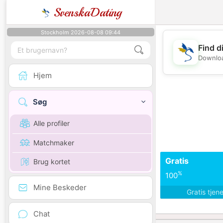
SvenskaDating
Stockholm 2026-08-08 09:44
Find d
Downloa
Hjem
Søg
Alle profiler
Matchmaker
Gratis
Brug kortet
%
100
Mine Beskeder
Gratis tjen
Chat