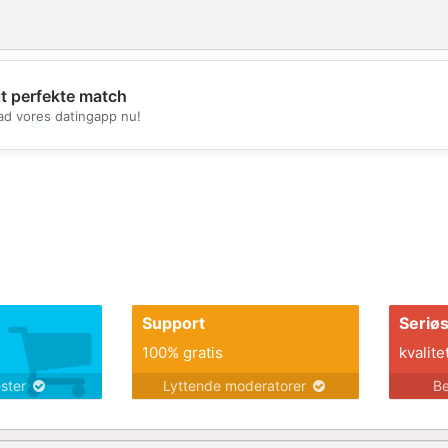
it perfekte match
d vores datingapp nu!
💖
💕
Support
Seriø
100% gratis
kvalite
ester
Lyttende moderatorer
Be