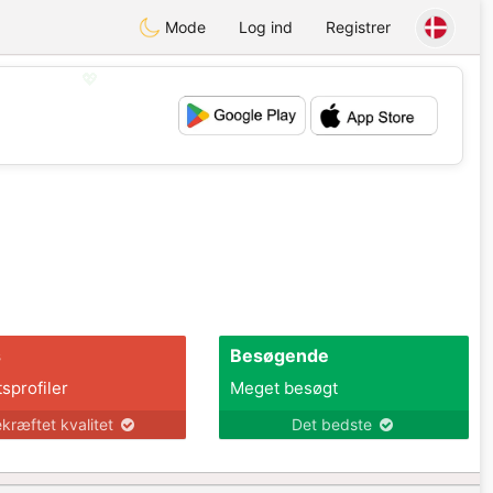
Mode
Log ind
Registrer
💖
💕
s
Besøgende
tsprofiler
Meget besøgt
kræftet kvalitet
Det bedste