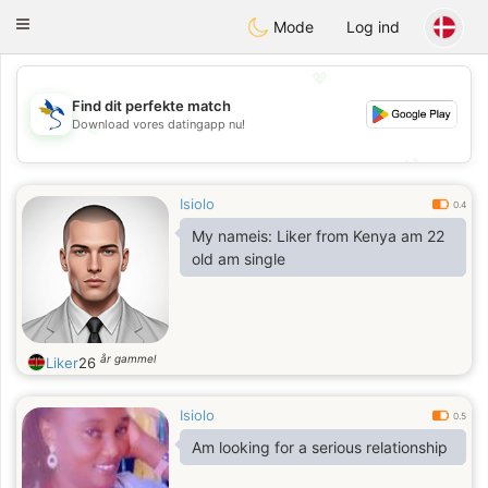
SvenskaDating
Toggle
Mode
Log ind
navigation
💖
Find dit perfekte match
Download vores datingapp nu!
💖
💕
💕
Isiolo
0.4
My nameis: Liker from Kenya am 22
old am single
år gammel
Liker
26
Isiolo
0.5
Am looking for a serious relationship