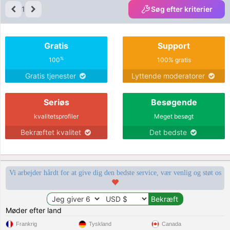
1
Søg efter kriterier
Gratis
Support
%
100
100% gratis
Gratis tjenester
Lyttende moderatorer
Seriøs
Besøgende
kvalitetsprofiler
Meget besøgt
Bekræftet kvalitet
Det bedste
Vi arbejder hårdt for at give dig den bedste service, vær venlig og støt os
Møder efter land
Frankrig
Tyskland
Canada