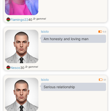
år gammel
Flamingo22
40
Isiolo
0.3
Am honesty and loving man
år gammel
Nesco
30
Isiolo
0.1
Serious relationship