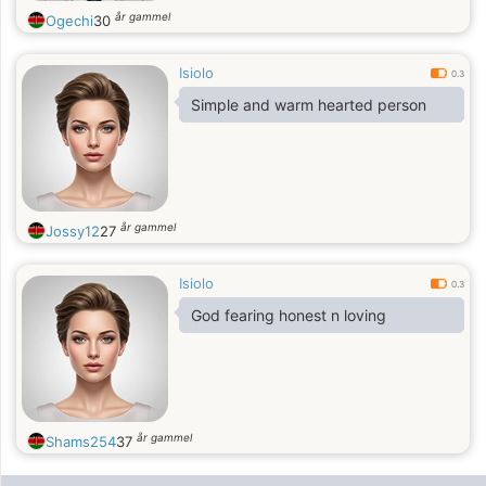
år gammel
Ogechi
30
Isiolo
0.3
Simple and warm hearted person
år gammel
Jossy12
27
Isiolo
0.3
God fearing honest n loving
år gammel
Shams254
37