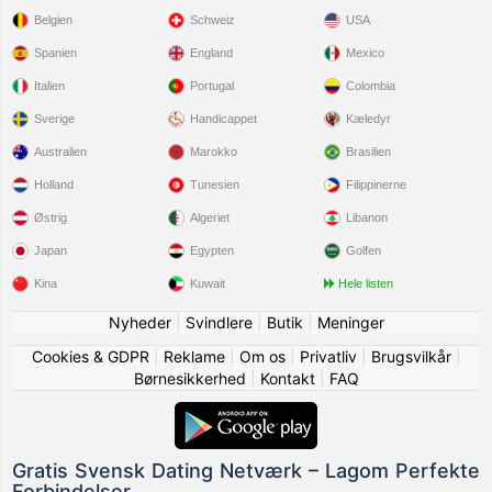
Belgien
Schweiz
USA
Spanien
England
Mexico
Italien
Portugal
Colombia
Sverige
Handicappet
Kæledyr
Australien
Marokko
Brasilien
Holland
Tunesien
Filippinerne
Østrig
Algeriet
Libanon
Japan
Egypten
Golfen
Kina
Kuwait
Hele listen
Nyheder
|
Svindlere
|
Butik
|
Meninger
Cookies & GDPR
|
Reklame
|
Om os
|
Privatliv
|
Brugsvilkår
|
Børnesikkerhed
|
Kontakt
|
FAQ
Gratis Svensk Dating Netværk – Lagom Perfekte
Forbindelser