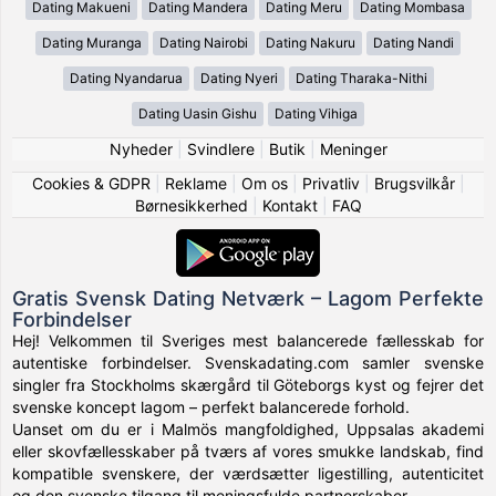
Dating Makueni
Dating Mandera
Dating Meru
Dating Mombasa
Dating Muranga
Dating Nairobi
Dating Nakuru
Dating Nandi
Dating Nyandarua
Dating Nyeri
Dating Tharaka-Nithi
Dating Uasin Gishu
Dating Vihiga
Nyheder
|
Svindlere
|
Butik
|
Meninger
Cookies & GDPR
|
Reklame
|
Om os
|
Privatliv
|
Brugsvilkår
|
Børnesikkerhed
|
Kontakt
|
FAQ
Gratis Svensk Dating Netværk – Lagom Perfekte
Forbindelser
Hej! Velkommen til Sveriges mest balancerede fællesskab for
autentiske forbindelser. Svenskadating.com samler svenske
singler fra Stockholms skærgård til Göteborgs kyst og fejrer det
svenske koncept lagom – perfekt balancerede forhold.
Uanset om du er i Malmös mangfoldighed, Uppsalas akademi
eller skovfællesskaber på tværs af vores smukke landskab, find
kompatible svenskere, der værdsætter ligestilling, autenticitet
og den svenske tilgang til meningsfulde partnerskaber.