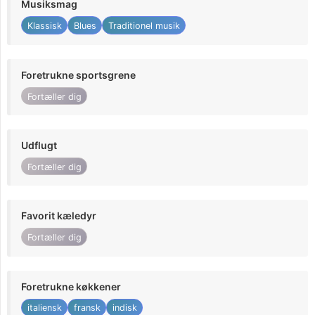
Musiksmag
Klassisk
Blues
Traditionel musik
Foretrukne sportsgrene
Fortæller dig
Udflugt
Fortæller dig
Favorit kæledyr
Fortæller dig
Foretrukne køkkener
italiensk
fransk
indisk