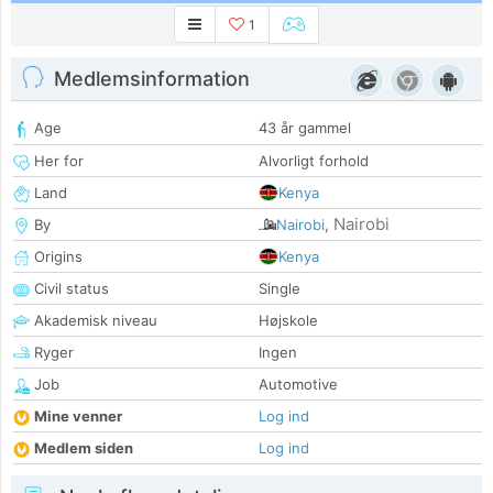
1
Medlemsinformation
Age
43 år gammel
Her for
Alvorligt forhold
Land
Kenya
Nairobi
By
Nairobi
,
Origins
Kenya
Civil status
Single
Akademisk niveau
Højskole
Ryger
Ingen
Job
Automotive
Mine venner
Log ind
Medlem siden
Log ind