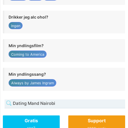
Drikker jeg alc ohol?
Ingen
Min yndlingsfilm?
Coming to America
Min yndlingssang?
Always by James Ingram
Dating Mand Nairobi
Gratis
Support
%