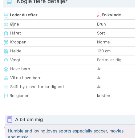
Nogle flere detaljer
Leder du efter
En kvinde
Øjne
Brun
Håret
Sort
Kroppen
Normal
Højde
120 cm
Vægt
Fortæller dig
Have børn
Ja
Vil du have børn
Ja
Skift by / land for kærlighed
Ja
Religionen
kristen
A bit om mig
Humble and loving,loves sports especially soccer, movies
and music