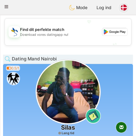
SvenskaDating
Toggle
Mode
Log ind
navigation
💖
Find dit perfekte match
💖
Download vores datingapp nu!
💕
💕
Dating Mand Nairobi
0.5/1
3
Silas
Lang tid