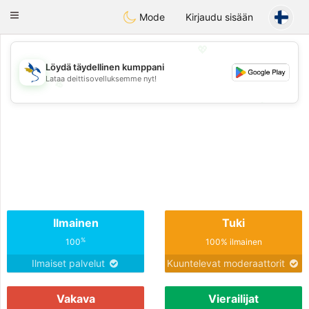
SvenskaDating
Toggle
Mode
Kirjaudu sisään
navigation
💖
Löydä täydellinen kumppani
Lataa deittisovelluksemme nyt!
💖
💕
💕
Ilmainen
Tuki
%
100
100% ilmainen
Ilmaiset palvelut
Kuuntelevat moderaattorit
Vakava
Vierailijat