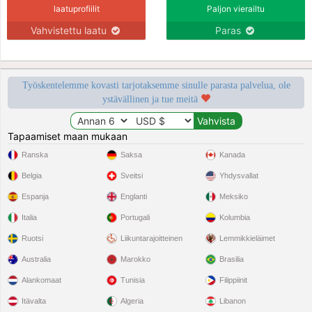
laatuprofiilit
Paljon vierailtu
Vahvistettu laatu
Paras
Työskentelemme kovasti tarjotaksemme sinulle parasta palvelua, ole
ystävällinen ja tue meitä
Tapaamiset maan mukaan
Ranska
Saksa
Kanada
Belgia
Sveitsi
Yhdysvallat
Espanja
Englanti
Meksiko
Italia
Portugali
Kolumbia
Ruotsi
Liikuntarajoitteinen
Lemmikkieläimet
Australia
Marokko
Brasilia
Alankomaat
Tunisia
Filippiinit
Itävalta
Algeria
Libanon