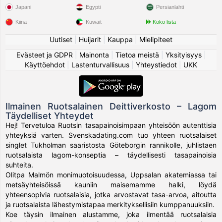
Japani
Egypti
Persianlahti
Kiina
Kuwait
Koko lista
Uutiset
|
Huijarit
|
Kauppa
|
Mielipiteet
Evästeet ja GDPR
|
Mainonta
|
Tietoa meistä
|
Yksityisyys
|
Käyttöehdot
|
Lastenturvallisuus
|
Yhteystiedot
|
UKK
Ilmainen Ruotsalainen Deittiverkosto – Lagom
Täydelliset Yhteydet
Hej! Tervetuloa Ruotsin tasapainoisimpaan yhteisöön autenttisia
yhteyksiä varten. Svenskadating.com tuo yhteen ruotsalaiset
singlet Tukholman saaristosta Göteborgin rannikolle, juhlistaen
ruotsalaista lagom-konseptia – täydellisesti tasapainoisia
suhteita.
Olitpa Malmön monimuotoisuudessa, Uppsalan akatemiassa tai
metsäyhteisöissä kauniin maisemamme halki, löydä
yhteensopivia ruotsalaisia, jotka arvostavat tasa-arvoa, aitoutta
ja ruotsalaista lähestymistapaa merkityksellisiin kumppanuuksiin.
Koe täysin ilmainen alustamme, joka ilmentää ruotsalaisia