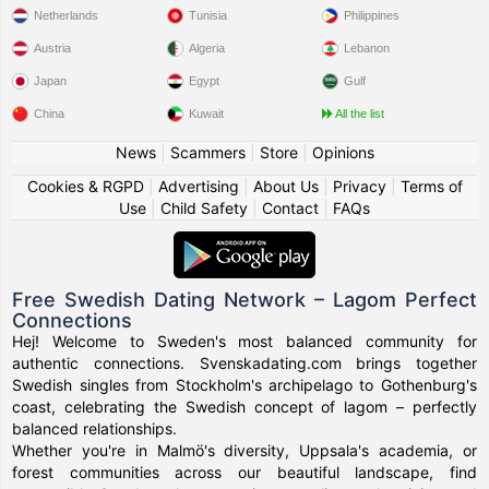
Netherlands
Tunisia
Philippines
Austria
Algeria
Lebanon
Japan
Egypt
Gulf
China
Kuwait
All the list
News
|
Scammers
|
Store
|
Opinions
Cookies & RGPD
|
Advertising
|
About Us
|
Privacy
|
Terms of
Use
|
Child Safety
|
Contact
|
FAQs
Free Swedish Dating Network – Lagom Perfect
Connections
Hej! Welcome to Sweden's most balanced community for
authentic connections. Svenskadating.com brings together
Swedish singles from Stockholm's archipelago to Gothenburg's
coast, celebrating the Swedish concept of lagom – perfectly
balanced relationships.
Whether you're in Malmö's diversity, Uppsala's academia, or
forest communities across our beautiful landscape, find