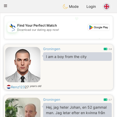
SvenskaDating
Toggle
Mode
Login
navigation
💖
Find Your Perfect Match
Download our dating app now!
💖
💕
💕
Groningen
0.8
I am a boy from the city
years old
Renz123
27
Groningen
0.7
Hej, jag heter Johan, en 52 gammal
man. Jag letar efter en kvinna från