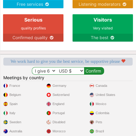
Free services
Listening moderators
Serious
Visitors
quality profiles
Very visited
Confirmed quality
The best
We work hard to give you the best service, be supportive please
Meetings by country
France
Germany
Canada
Belgium
Switzerland
United States
Spain
England
Mexico
Italy
Portugal
Colombia
Sweden
Disabled
Pets
Australia
Morocco
Brazil