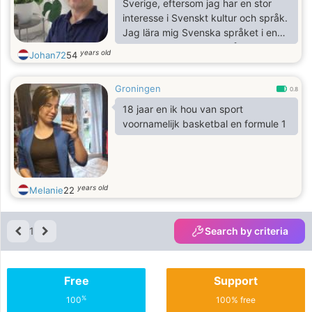
Sverige, eftersom jag har en stor
interesse i Svenskt kultur och språk.
Jag lära mig Svenska språket i en
skola i Nederländerna, så jag
years old
Johan72
54
försöka att skriva den har anons i
Svenskt. Förlåt mig när det är inte
Groningen
perfect. Jag tycker mycket om lära
0.8
känna en svenkst kvinna, eftersom
18 jaar en ik hou van sport
jag kan lära mig bättre om språk och
voornamelijk basketbal en formule 1
kultur.
years old
Melanie
22
1
Search by criteria
Free
Support
%
100
100% free