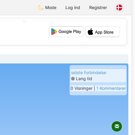
Mode
Log ind
Registrer
💖
💕
sidste forbindelse
Lang tid
0 Visninger |
1 Kommentarer