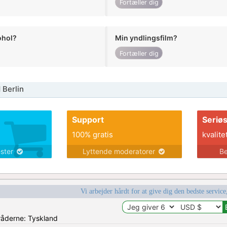
Fortæller dig
ohol?
Min yndlingsfilm?
Fortæller dig
Berlin
Support
Seriø
100% gratis
kvalite
ester
Lyttende moderatorer
Be
Vi arbejder hårdt for at give dig den bedste service
mråderne: Tyskland