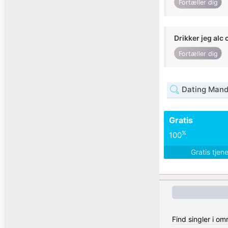
Fortæller dig
Drikker jeg alc 
Fortæller dig
Dating Mand 
Gratis
%
100
Gratis tjen
Find singler i o