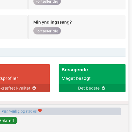
Fortæller dig
Min yndlingssang?
Fortæller dig
s
Besøgende
tsprofiler
Meget besøgt
kræftet kvalitet
Det bedste
, vær venlig og støt os