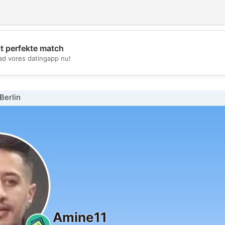
it perfekte match
💖
d vores datingapp nu!
💕
Berlin
Amine11