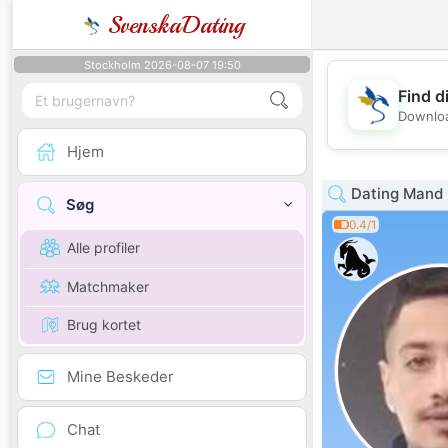
SvenskaDating
Stockholm 2026-08-07 19:50
Find d
Downloa
Hjem
Dating Mand 
Søg
0.4/1
Alle profiler
Matchmaker
Brug kortet
Mine Beskeder
Chat