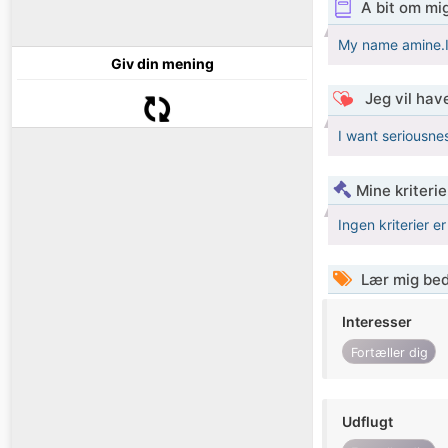
A bit om mi
My name amine.I 
Giv din mening
Jeg vil have
I want seriousne
Mine kriterie
Ingen kriterier er
Lær mig bed
Interesser
Fortæller dig
Udflugt