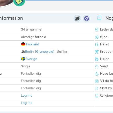
2
nformation
Nogl
34 år gammel
Leder du
Alvorligt forhold
Øjne
Tyskland
Håret
Berlin
Berlin (Grunewald)
,
Kroppe
Sverige
Højde
Single
Vægt
u
Fortæller dig
Have bø
Fortæller dig
Vil du h
Fortæller dig
Skift by
Log ind
Religion
Log ind