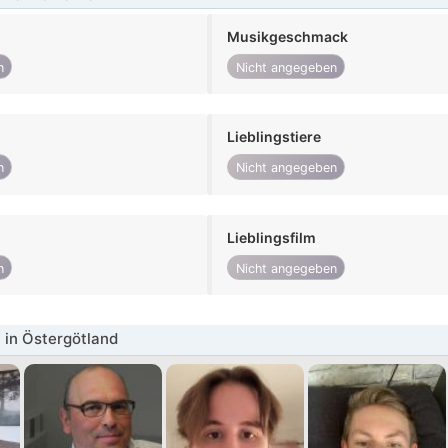
Musikgeschmack
n
Nicht angegeben
Lieblingstiere
n
Nicht angegeben
Lieblingsfilm
n
Nicht angegeben
in Östergötland