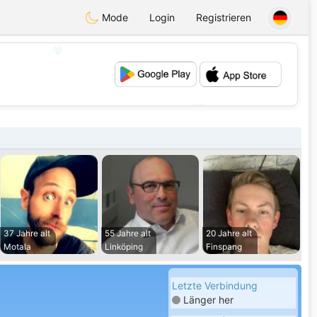
Mode
Login
Registrieren
💖
💕
37 Jahre alt
55 Jahre alt
20 Jahre alt
Motala
Linköping
Finspang
Letzte Verbindung
Länger her