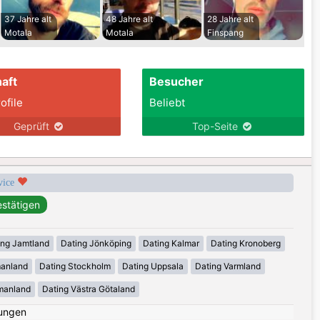
37 Jahre alt
48 Jahre alt
28 Jahre alt
Motala
Motala
Finspang
aft
Besucher
ofile
Beliebt
Geprüft
Top-Seite
rvice
ing Jamtland
Dating Jönköping
Dating Kalmar
Dating Kronoberg
manland
Dating Stockholm
Dating Uppsala
Dating Varmland
manland
Dating Västra Götaland
ungen