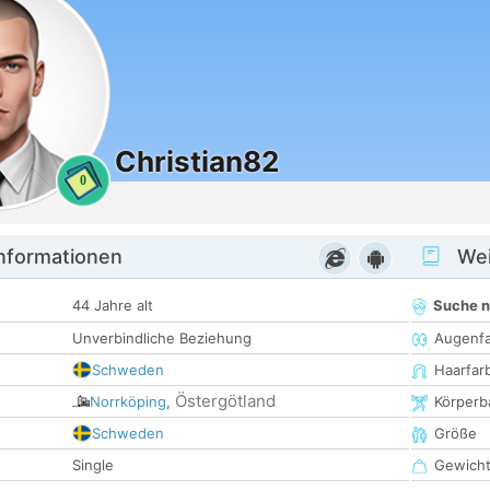
Christian82
0
informationen
Wei
44 Jahre alt
Suche 
Unverbindliche Beziehung
Augenf
Schweden
Haarfar
Östergötland
Norrköping
,
Körperb
Schweden
Größe
Single
Gewich