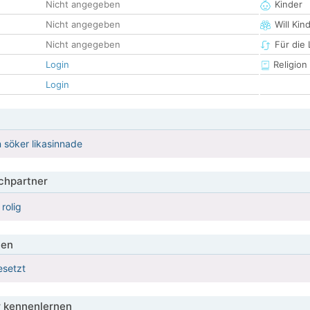
Nicht angegeben
Kinder
Nicht angegeben
Will Kin
Nicht angegeben
Für die
Login
Religion
Login
n söker likasinnade
hpartner
rolig
ien
esetzt
 kennenlernen