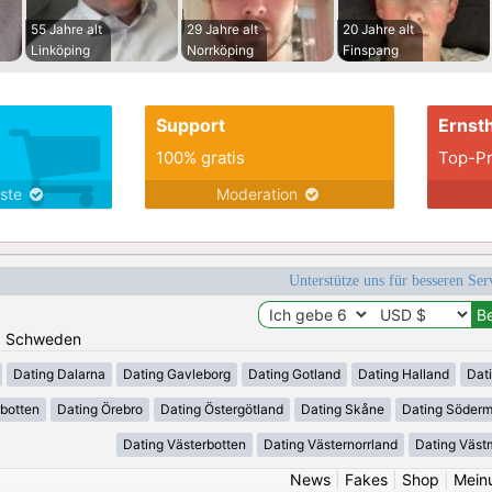
55 Jahre alt
29 Jahre alt
20 Jahre alt
Linköping
Norrköping
Finspang
Support
Ernsth
100% gratis
Top-Pr
nste
Moderation
Unterstütze uns für besseren Se
n: Schweden
Dating Dalarna
Dating Gavleborg
Dating Gotland
Dating Halland
Dat
rbotten
Dating Örebro
Dating Östergötland
Dating Skåne
Dating Söder
Dating Västerbotten
Dating Västernorrland
Dating Väst
News
|
Fakes
|
Shop
|
Mein