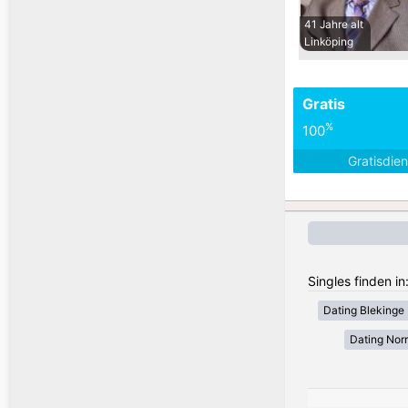
41 Jahre alt
Linköping
Gratis
%
100
Gratisdie
Singles finden i
Dating Blekinge
Dating Nor