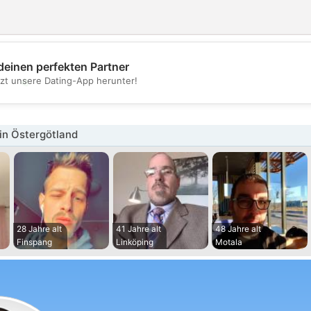
deinen perfekten Partner
💖
tzt unsere Dating-App herunter!
💕
in Östergötland
28 Jahre alt
41 Jahre alt
48 Jahre alt
Finspang
Linköping
Motala