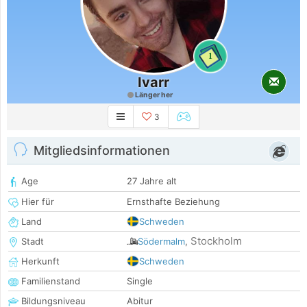
1
Ivarr
Länger her
3
Mitgliedsinformationen
Age
27 Jahre alt
Hier für
Ernsthafte Beziehung
Land
Schweden
Stockholm
Stadt
Södermalm
,
Herkunft
Schweden
Familienstand
Single
Bildungsniveau
Abitur