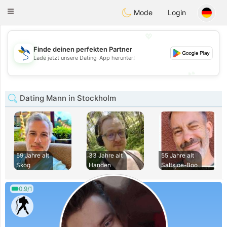
SvenskaDating
Toggle
Mode
Login
navigation
💖
Finde deinen perfekten Partner
💖
Lade jetzt unsere Dating-App herunter!
💕
💕
Dating Mann in Stockholm
59 Jahre alt
33 Jahre alt
55 Jahre alt
Skog
Handen
Saltsjoe-Boo
0.9/1