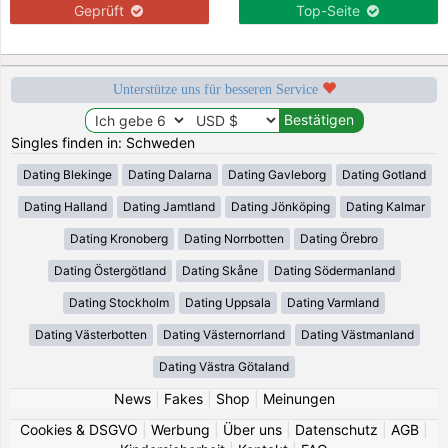
Geprüft
Top-Seite
Unterstütze uns für besseren Service
Singles finden in: Schweden
Dating Blekinge
Dating Dalarna
Dating Gavleborg
Dating Gotland
Dating Halland
Dating Jamtland
Dating Jönköping
Dating Kalmar
Dating Kronoberg
Dating Norrbotten
Dating Örebro
Dating Östergötland
Dating Skåne
Dating Södermanland
Dating Stockholm
Dating Uppsala
Dating Varmland
Dating Västerbotten
Dating Västernorrland
Dating Västmanland
Dating Västra Götaland
News
|
Fakes
|
Shop
|
Meinungen
Cookies & DSGVO
|
Werbung
|
Über uns
|
Datenschutz
|
AGB
|