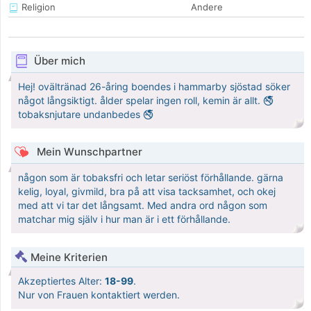
Religion
Andere
Über mich
Hej! ovältränad 26-åring boendes i hammarby sjöstad söker
något långsiktigt. ålder spelar ingen roll, kemin är allt. 🚭
tobaksnjutare undanbedes 🚭
Mein Wunschpartner
någon som är tobaksfri och letar seriöst förhållande. gärna
kelig, loyal, givmild, bra på att visa tacksamhet, och okej
med att vi tar det långsamt. Med andra ord någon som
matchar mig själv i hur man är i ett förhållande.
Meine Kriterien
Akzeptiertes Alter:
18-99
.
Nur von Frauen kontaktiert werden.