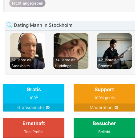
Nicht angegeben
Dating Mann in Stockholm
52 Jahre alt
34 Jahre alt
42 Jahre alt
Stockholm
Huddinge
Bromma
Gratis
Support
%
100
100% gratis
Gratisdienste
Moderation
Ernsthaft
Besucher
Top-Profile
Beliebt