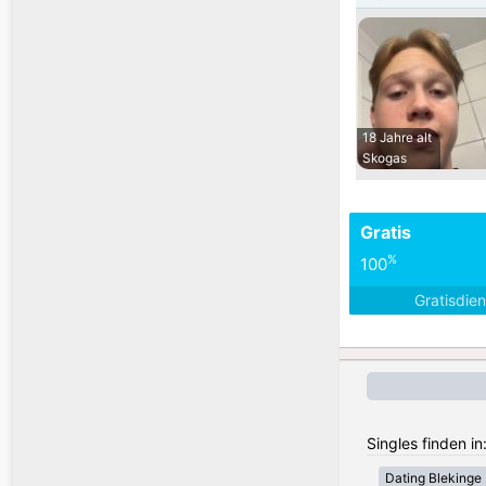
18 Jahre alt
Skogas
Gratis
%
100
Gratisdie
Singles finden i
Dating Blekinge