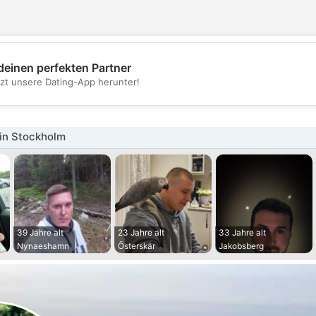
deinen perfekten Partner
💖
tzt unsere Dating-App herunter!
💕
in Stockholm
39 Jahre alt
23 Jahre alt
33 Jahre alt
Nynaeshamn
Österskär
Jakobsberg