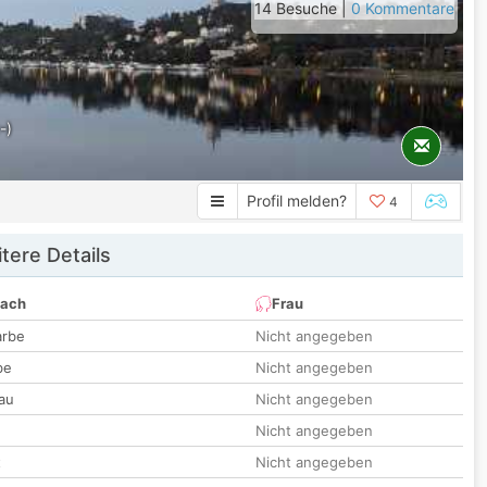
14 Besuche |
0 Kommentare
-)
Profil melden?
4
tere Details
nach
Frau
arbe
Nicht angegeben
be
Nicht angegeben
au
Nicht angegeben
Nicht angegeben
t
Nicht angegeben