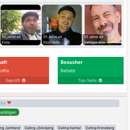
50 Jahre alt
35 Jahre alt
55 Jahre alt
Kista
Stockholm
Saltsjoe-Boo
aft
Besucher
ofile
Beliebt
Geprüft
Top-Seite
rvice
ing Jamtland
Dating Jönköping
Dating Kalmar
Dating Kronoberg