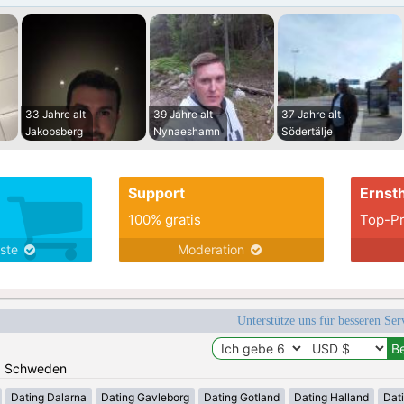
33 Jahre alt
39 Jahre alt
37 Jahre alt
Jakobsberg
Nynaeshamn
Södertälje
Support
Ernsth
100% gratis
Top-Pr
nste
Moderation
Unterstütze uns für besseren Se
n: Schweden
Dating Dalarna
Dating Gavleborg
Dating Gotland
Dating Halland
Dat