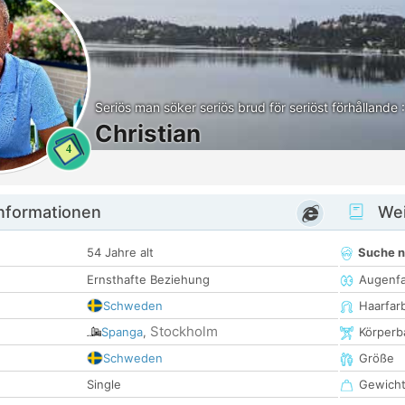
Seriös man söker seriös brud för seriöst förhållande :
Christian
4
informationen
Wei
54 Jahre alt
Suche 
Ernsthafte Beziehung
Augenf
Schweden
Haarfar
Stockholm
Spanga
,
Körperb
Schweden
Größe
Single
Gewich