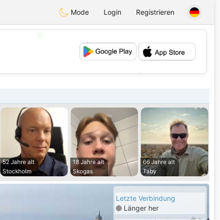
Mode
Login
Registrieren
💖
💕
52 Jahre alt
18 Jahre alt
66 Jahre alt
Stockholm
Skogas
Taby
Letzte Verbindung
Länger her