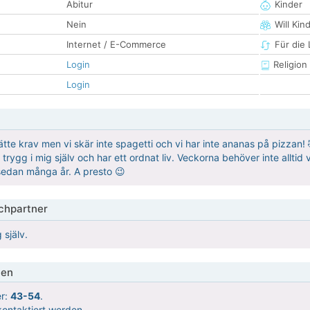
Abitur
Kinder
Nein
Will Kin
Internet / E-Commerce
Für die
Login
Religion
Login
 jätte krav men vi skär inte spagetti och vi har inte ananas på pizzan
r trygg i mig själv och har ett ordnat liv. Veckorna behöver inte all
 sedan många år. A presto 😉
hpartner
 själv.
ien
er:
43-54
.
ontaktiert werden.