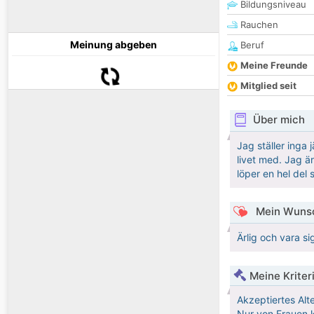
Bildungsniveau
Rauchen
Meinung abgeben
Beruf
Meine Freunde
Mitglied seit
Über mich
Jag ställer inga
livet med. Jag ä
löper en hel del
Mein Wunsc
Ärlig och vara sig
Meine Kriter
Akzeptiertes Alt
Nur von Frauen k